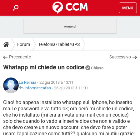
MENU
HOME
COVID-19
GAMING
GUIDE
Forum
Telefonia/Tablet/GPS
INTRATTENIMENTO
ANDROID
COVID-19
GAMING
DOWNLOAD
Precedente
Successivo
iOS
WINDOWS 10
INTRATTENIMENTO
ANDROID
Whatapp mi chiede un codice
INSTAGRAM
COVID-19
WHATSAPP
GAMING
Chiuso
FORUM
iOS
WINDOWS 10
TIKTOK
INTRATTENIMENTO
FACEBOOK
ANDROID
La Reinaa
- 22 giu 2013 à 13:11
INSTAGRAM
COVID-19
WHATSAPP
GAMING
GLOSSARIO
informaticafan
-
26 giu 2013 à 11:31
HARDWARE
iOS
WINDOWS 10
TIKTOK
INTRATTENIMENTO
FACEBOOK
ANDROID
INSTAGRAM
COVID-19
WHATSAPP
GAMING
Ciao! ho appena installato whatapp sull Iphone, ho inserito
HARDWARE
iOS
WINDOWS 10
mail e password e va tutto ok; ora però mi chiede un codice,
TIKTOK
INTRATTENIMENTO
FACEBOOK
ANDROID
che ho installato (mi era arrivata una mail con un codice)
INSTAGRAM
WHATSAPP
solo che quando lo vado a inserire dice che non è valido e
HARDWARE
iOS
WINDOWS 10
TIKTOK
FACEBOOK
che devo creare un nuovo account. che devo fare x poter
INSTAGRAM
WHATSAPP
usare l'applicazione come tutti?? qualcuno mi aiutiiii grazie!
HARDWARE