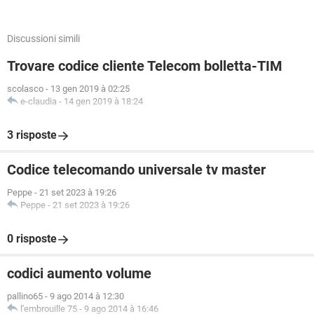
Discussioni simili
Trovare codice cliente Telecom bolletta-TIM
scolasco
-
13 gen 2019 à 02:25
e-claudia
-
14 gen 2019 à 18:24
3 risposte
Codice telecomando universale tv master
Peppe
-
21 set 2023 à 19:26
Peppe
-
21 set 2023 à 19:26
0 risposte
codici aumento volume
pallino65
-
9 ago 2014 à 12:30
l'embrouille 75
-
9 ago 2014 à 16:46