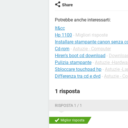
Share
Potrebbe anche interessarti:
It&cc
Hp 1100
- Migliori risposte
Installare stampante canon senza c
Cd-rom
-
Astuzie - Computer
Hiren's boot cd download
-
Download 
Pulizia stampante
-
Astuzie -Hardwa
Sbloccare touchpad hp
-
Astuzie -La
Differenza tra cd e dvd
-
Astuzie - C
1 risposta
RISPOSTA 1 / 1
Miglior risposta