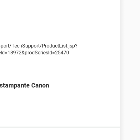
ort/TechSupport/ProductList.jsp?
eId=18972&prodSeriesId=25470
a stampante Canon