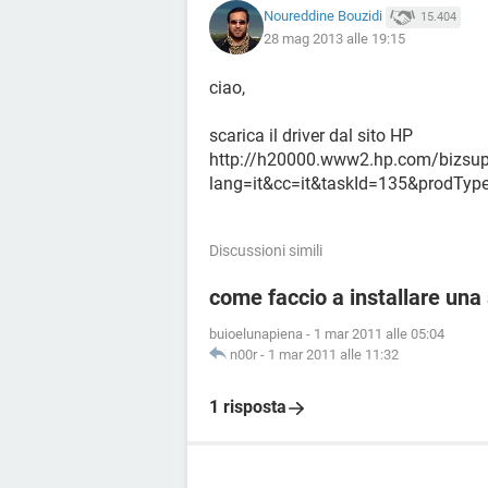
Noureddine Bouzidi
15.404
28 mag 2013 alle 19:15
ciao,
scarica il driver dal sito HP
http://h20000.www2.hp.com/bizsupp
lang=it&cc=it&taskId=135&prodTyp
Discussioni simili
come faccio a installare un
buioelunapiena
-
1 mar 2011 alle 05:04
n00r
-
1 mar 2011 alle 11:32
1 risposta