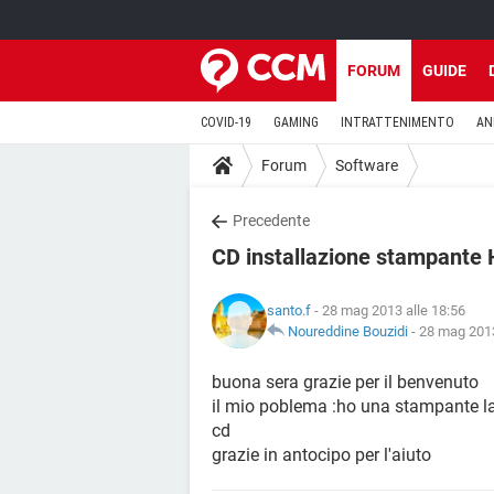
FORUM
GUIDE
COVID-19
GAMING
INTRATTENIMENTO
AN
Forum
Software
Precedente
CD installazione stampante
santo.f
- 28 mag 2013 alle 18:56
Noureddine Bouzidi
-
28 mag 2013
buona sera grazie per il benvenuto
il mio poblema :ho una stampante la
cd
grazie in antocipo per l'aiuto