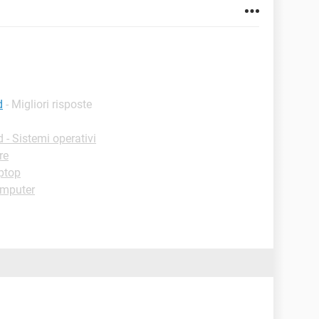
d
- Migliori risposte
- Sistemi operativi
re
ptop
omputer