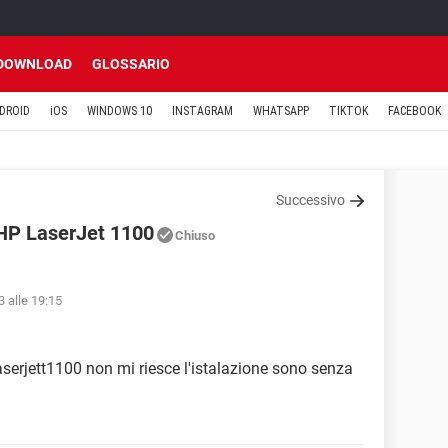
DOWNLOAD
GLOSSARIO
DROID
iOS
WINDOWS 10
INSTAGRAM
WHATSAPP
TIKTOK
FACEBOOK
Successivo
 HP LaserJet 1100
Chiuso
 alle 19:15
serjett1100 non mi riesce l'istalazione sono senza