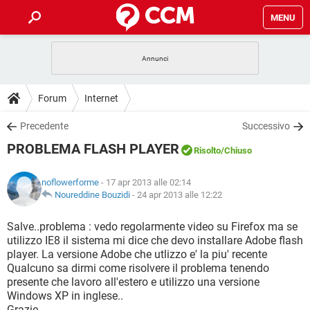
MENU
HOME
COVID-19
GAMING
GUIDE
Forum
Internet
INTRATTENIMENTO
ANDROID
COVID-19
GAMING
DOWNLOAD
Precedente
Successivo
iOS
WINDOWS 10
INTRATTENIMENTO
ANDROID
PROBLEMA FLASH PLAYER
INSTAGRAM
COVID-19
WHATSAPP
GAMING
Risolto
/Chiuso
FORUM
iOS
WINDOWS 10
TIKTOK
INTRATTENIMENTO
FACEBOOK
ANDROID
noflowerforme
- 17 apr 2013 alle 02:14
INSTAGRAM
COVID-19
WHATSAPP
GAMING
GLOSSARIO
Noureddine Bouzidi
-
24 apr 2013 alle 12:22
HARDWARE
iOS
WINDOWS 10
TIKTOK
INTRATTENIMENTO
FACEBOOK
ANDROID
INSTAGRAM
COVID-19
WHATSAPP
GAMING
Salve..problema : vedo regolarmente video su Firefox ma se
HARDWARE
iOS
WINDOWS 10
utilizzo IE8 il sistema mi dice che devo installare Adobe flash
TIKTOK
INTRATTENIMENTO
FACEBOOK
ANDROID
player. La versione Adobe che utlizzo e' la piu' recente
INSTAGRAM
WHATSAPP
Qualcuno sa dirmi come risolvere il problema tenendo
HARDWARE
iOS
WINDOWS 10
TIKTOK
FACEBOOK
presente che lavoro all'estero e utilizzo una versione
INSTAGRAM
WHATSAPP
Windows XP in inglese..
HARDWARE
Grazie