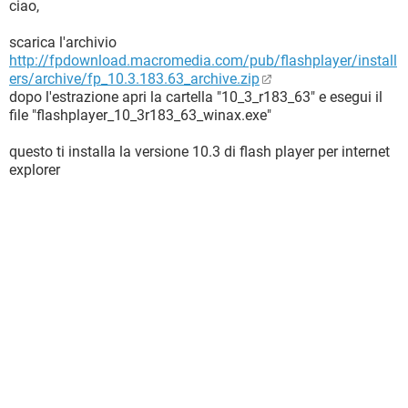
ciao,
scarica l'archivio
http://fpdownload.macromedia.com/pub/flashplayer/install
ers/archive/fp_10.3.183.63_archive.zip
dopo l'estrazione apri la cartella "10_3_r183_63" e esegui il
file "flashplayer_10_3r183_63_winax.exe"
questo ti installa la versione 10.3 di flash player per internet
explorer