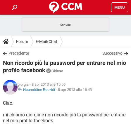
MENU
HOME
COVID-19
GAMING
GUIDE
Forum
E-Mail/Chat
INTRATTENIMENTO
ANDROID
COVID-19
GAMING
DOWNLOAD
Precedente
Successivo
iOS
WINDOWS 10
INTRATTENIMENTO
ANDROID
Non ricordo più la password per entrare nel mio
INSTAGRAM
COVID-19
WHATSAPP
GAMING
FORUM
iOS
WINDOWS 10
profilo facebook
Chiuso
TIKTOK
INTRATTENIMENTO
FACEBOOK
ANDROID
INSTAGRAM
COVID-19
WHATSAPP
GAMING
GLOSSARIO
HARDWARE
iOS
WINDOWS 10
giorgia
- 8 apr 2013 alle 15:50
TIKTOK
INTRATTENIMENTO
FACEBOOK
ANDROID
Noureddine Bouzidi
-
8 apr 2013 alle 16:43
INSTAGRAM
COVID-19
WHATSAPP
GAMING
HARDWARE
iOS
WINDOWS 10
Ciao,
TIKTOK
INTRATTENIMENTO
FACEBOOK
ANDROID
INSTAGRAM
WHATSAPP
HARDWARE
iOS
WINDOWS 10
mi chiamo giorgia e non ricordo più la password per entrare
TIKTOK
FACEBOOK
nel mio profilo facebook
INSTAGRAM
WHATSAPP
HARDWARE