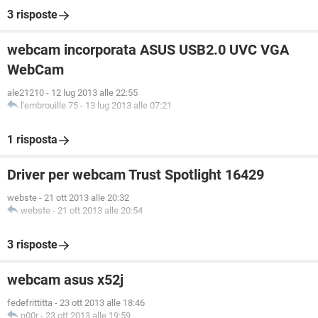
3 risposte
webcam incorporata ASUS USB2.0 UVC VGA
WebCam
ale21210
-
12 lug 2013 alle 22:55
l'embrouille 75
-
13 lug 2013 alle 07:21
1 risposta
Driver per webcam Trust Spotlight 16429
webste
-
21 ott 2013 alle 20:32
webste
-
21 ott 2013 alle 20:54
3 risposte
webcam asus x52j
fedefrittitta
-
23 ott 2013 alle 18:46
n00r
-
23 ott 2013 alle 19:59