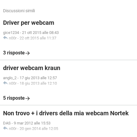
Discussioni simili
Driver per webcam
gice1234
-
21 ott 2015 alle 08:43
n00r
-
22 ott 2015 alle 11:37
3 risposte
driver webcam kraun
anglo_2
-
17 giu 2013 alle 12:57
n00r
-
18 giu 2013 alle 12:10
5 risposte
Non trovo + i drivers della mia webcam Nortek
DAS
-
9 mar 2012 alle 15:53
n00r
-
20 gen 2014 alle 12:05