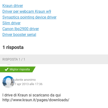
TIKTOK
FACEBOOK
Kraun driver
HARDWARE
Driver per webcam Kraun w9
Synaptics pointing device driver
Slim driver
Canon lbp2900 driver
Driver booster serial
1 risposta
RISPOSTA 1 / 1
Miglior risposta
utente anonimo
7 apr 2013 alle 17:36
I drive di Kraun si scaricano da qui
http://www.kraun.it/pages/downloads/