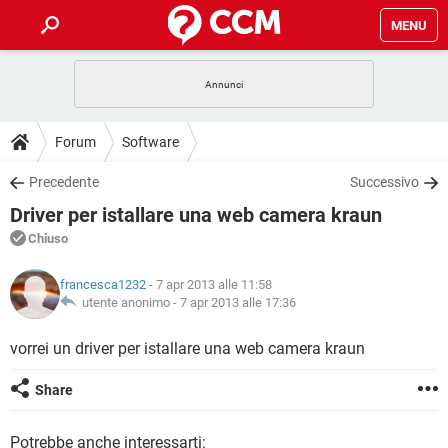
MENU
HOME
COVID-19
GAMING
GUIDE
Forum
Software
INTRATTENIMENTO
ANDROID
COVID-19
GAMING
DOWNLOAD
Precedente
Successivo
iOS
WINDOWS 10
INTRATTENIMENTO
ANDROID
Driver per istallare una web camera kraun
INSTAGRAM
COVID-19
WHATSAPP
GAMING
FORUM
iOS
WINDOWS 10
Chiuso
TIKTOK
INTRATTENIMENTO
FACEBOOK
ANDROID
INSTAGRAM
COVID-19
WHATSAPP
GAMING
GLOSSARIO
HARDWARE
iOS
francesca1232
- 7 apr 2013 alle 11:58
WINDOWS 10
TIKTOK
INTRATTENIMENTO
FACEBOOK
ANDROID
utente anonimo -
7 apr 2013 alle 17:36
INSTAGRAM
COVID-19
WHATSAPP
GAMING
HARDWARE
iOS
WINDOWS 10
vorrei un driver per istallare una web camera kraun
TIKTOK
INTRATTENIMENTO
FACEBOOK
ANDROID
INSTAGRAM
WHATSAPP
HARDWARE
iOS
WINDOWS 10
Share
TIKTOK
FACEBOOK
INSTAGRAM
WHATSAPP
HARDWARE
Potrebbe anche interessarti: