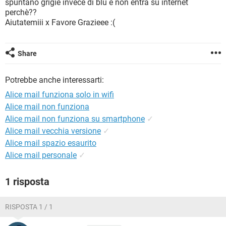
spuntano grigie invece di blu e non entra su internet
TIKTOK
FACEBOOK
perchè??
HARDWARE
Aiutatemiii x Favore Grazieee :(
Share
Potrebbe anche interessarti:
Alice mail funziona solo in wifi
Alice mail non funziona
Alice mail non funziona su smartphone
✓
Alice mail vecchia versione
✓
Alice mail spazio esaurito
Alice mail personale
✓
1 risposta
RISPOSTA 1 / 1