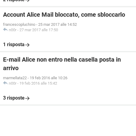
Account Alice Mail bloccato, come sbloccarlo
francescopluchino
-
25 mar 2017 alle 14:52
n00r
-
27 mar 2017 alle 17:50
1 risposta
E-mail Alice non entro nella casella posta in
arrivo
marmellata22
-
19 feb 2016 alle 10:26
n00r
-
19 feb 2016 alle 15:42
3 risposte