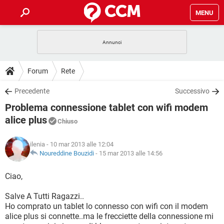
MENU
HOME
COVID-19
GAMING
GUIDE
Forum
Rete
INTRATTENIMENTO
ANDROID
COVID-19
GAMING
DOWNLOAD
Precedente
Successivo
iOS
WINDOWS 10
INTRATTENIMENTO
ANDROID
Problema connessione tablet con wifi modem
INSTAGRAM
COVID-19
WHATSAPP
GAMING
FORUM
iOS
WINDOWS 10
alice plus
Chiuso
TIKTOK
INTRATTENIMENTO
FACEBOOK
ANDROID
INSTAGRAM
COVID-19
WHATSAPP
GAMING
GLOSSARIO
HARDWARE
iOS
WINDOWS 10
ilenia
- 10 mar 2013 alle 12:04
TIKTOK
INTRATTENIMENTO
FACEBOOK
ANDROID
Noureddine Bouzidi
-
15 mar 2013 alle 14:56
INSTAGRAM
COVID-19
WHATSAPP
GAMING
HARDWARE
iOS
WINDOWS 10
Ciao,
TIKTOK
INTRATTENIMENTO
FACEBOOK
ANDROID
INSTAGRAM
WHATSAPP
HARDWARE
iOS
WINDOWS 10
Salve A Tutti Ragazzi..
TIKTOK
FACEBOOK
Ho comprato un tablet lo connesso con wifi con il modem
INSTAGRAM
WHATSAPP
alice plus si connette..ma le frecciette della connessione mi
HARDWARE