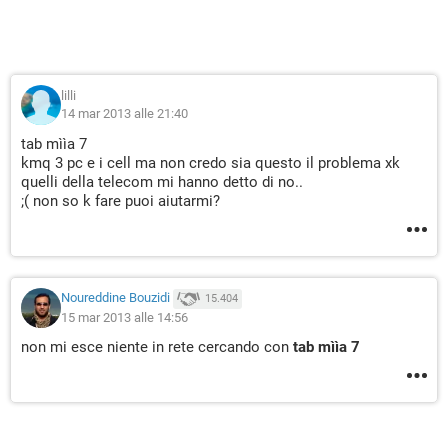
lilli
14 mar 2013 alle 21:40
tab mììa 7
kmq 3 pc e i cell ma non credo sia questo il problema xk
quelli della telecom mi hanno detto di no..
;( non so k fare puoi aiutarmi?
Noureddine Bouzidi
15.404
15 mar 2013 alle 14:56
non mi esce niente in rete cercando con
tab mììa 7