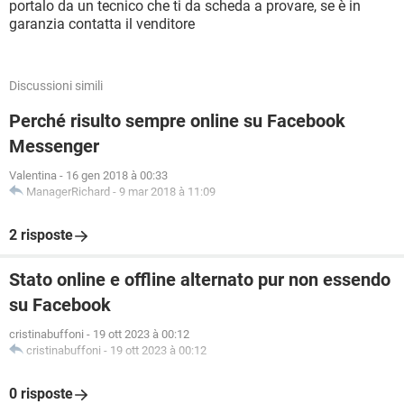
portalo da un tecnico che ti da scheda a provare, se è in
garanzia contatta il venditore
Discussioni simili
Perché risulto sempre online su Facebook
Messenger
Valentina
-
16 gen 2018 à 00:33
ManagerRichard
-
9 mar 2018 à 11:09
2 risposte
Stato online e offline alternato pur non essendo
su Facebook
cristinabuffoni
-
19 ott 2023 à 00:12
cristinabuffoni
-
19 ott 2023 à 00:12
0 risposte