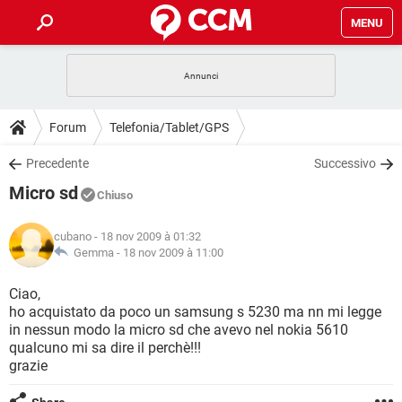
MENU
HOME
COVID-19
GAMING
GUIDE
Forum
Telefonia/Tablet/GPS
INTRATTENIMENTO
ANDROID
COVID-19
GAMING
DOWNLOAD
Precedente
Successivo
iOS
WINDOWS 10
INTRATTENIMENTO
ANDROID
Micro sd
INSTAGRAM
COVID-19
WHATSAPP
GAMING
Chiuso
FORUM
iOS
WINDOWS 10
TIKTOK
INTRATTENIMENTO
FACEBOOK
ANDROID
cubano
- 18 nov 2009 à 01:32
INSTAGRAM
COVID-19
WHATSAPP
GAMING
GLOSSARIO
Gemma -
18 nov 2009 à 11:00
HARDWARE
iOS
WINDOWS 10
TIKTOK
INTRATTENIMENTO
FACEBOOK
ANDROID
INSTAGRAM
COVID-19
WHATSAPP
GAMING
Ciao,
HARDWARE
iOS
WINDOWS 10
ho acquistato da poco un samsung s 5230 ma nn mi legge
TIKTOK
INTRATTENIMENTO
FACEBOOK
ANDROID
in nessun modo la micro sd che avevo nel nokia 5610
INSTAGRAM
WHATSAPP
qualcuno mi sa dire il perchè!!!
HARDWARE
iOS
WINDOWS 10
TIKTOK
FACEBOOK
grazie
INSTAGRAM
WHATSAPP
HARDWARE