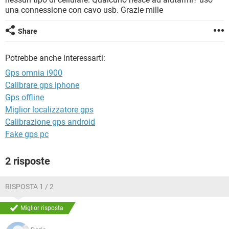
TIKTOK
FACEBOOK
una connessione con cavo usb. Grazie mille
HARDWARE
Share
Potrebbe anche interessarti:
Gps omnia i900
Calibrare gps iphone
Gps offline
Miglior localizzatore gps
Calibrazione gps android
Fake gps pc
2 risposte
RISPOSTA 1 / 2
Miglior risposta