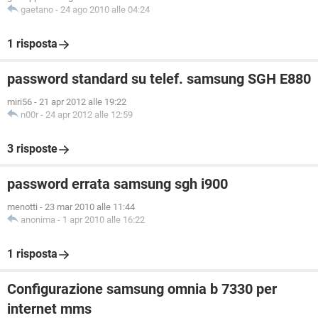
gaetano
-
24 ago 2010 alle 04:24
1 risposta
password standard su telef. samsung SGH E880
miri56
-
21 apr 2012 alle 19:22
n00r
-
24 apr 2012 alle 12:59
3 risposte
password errata samsung sgh i900
menotti
-
23 mar 2010 alle 11:44
anonima
-
1 apr 2010 alle 16:22
1 risposta
Configurazione samsung omnia b 7330 per
internet mms