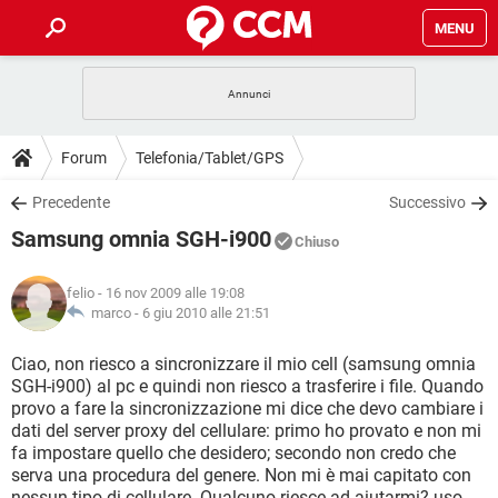
MENU
HOME
COVID-19
GAMING
GUIDE
Forum
Telefonia/Tablet/GPS
INTRATTENIMENTO
ANDROID
COVID-19
GAMING
DOWNLOAD
Precedente
Successivo
iOS
WINDOWS 10
INTRATTENIMENTO
ANDROID
Samsung omnia SGH-i900
INSTAGRAM
COVID-19
WHATSAPP
GAMING
Chiuso
FORUM
iOS
WINDOWS 10
TIKTOK
INTRATTENIMENTO
FACEBOOK
ANDROID
felio
- 16 nov 2009 alle 19:08
INSTAGRAM
COVID-19
WHATSAPP
GAMING
GLOSSARIO
marco -
6 giu 2010 alle 21:51
HARDWARE
iOS
WINDOWS 10
TIKTOK
INTRATTENIMENTO
FACEBOOK
ANDROID
INSTAGRAM
COVID-19
WHATSAPP
GAMING
Ciao, non riesco a sincronizzare il mio cell (samsung omnia
HARDWARE
iOS
WINDOWS 10
SGH-i900) al pc e quindi non riesco a trasferire i file. Quando
TIKTOK
INTRATTENIMENTO
FACEBOOK
ANDROID
provo a fare la sincronizzazione mi dice che devo cambiare i
INSTAGRAM
WHATSAPP
dati del server proxy del cellulare: primo ho provato e non mi
HARDWARE
iOS
WINDOWS 10
TIKTOK
FACEBOOK
fa impostare quello che desidero; secondo non credo che
INSTAGRAM
WHATSAPP
serva una procedura del genere. Non mi è mai capitato con
HARDWARE
nessun tipo di cellulare. Qualcuno riesce ad aiutarmi? uso