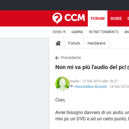
FORUM
GUIDE
COVID-19
GAMING
INTRATTENIMENTO
AN
Forum
Hardware
Precedente
Non mi va più l'audio del pc!
Nadia
- 12 feb 2013 alle 18:27
Noureddine Bouzidi
-
18 feb 2013 
Ciao,
Avrei bisogno davvero di un aiuto, u
mio pc un DVD e ad un certo punto, 