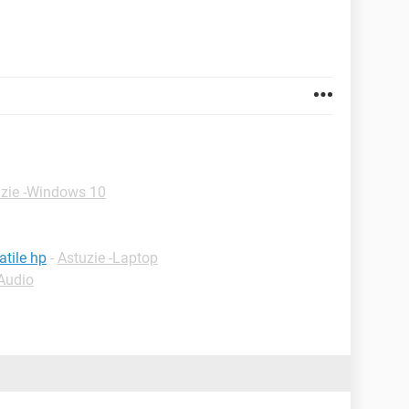
zie -Windows 10
atile hp
-
Astuzie -Laptop
-Audio