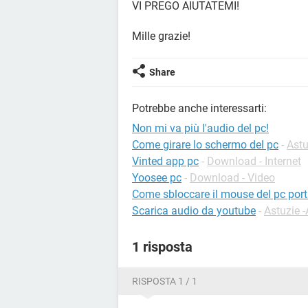
VI PREGO AIUTATEMI!
Mille grazie!
Share
Potrebbe anche interessarti:
Non mi va più l'audio del pc!
Come girare lo schermo del pc
-
Astu
Vinted app pc
-
Download - Internet
Yoosee pc
-
Download - Video
Come sbloccare il mouse del pc port
Scarica audio da youtube
-
Astuzie 
1 risposta
RISPOSTA 1 / 1