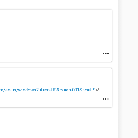
com/en-us/windows?ui=en-US&rs=en-001&ad=US