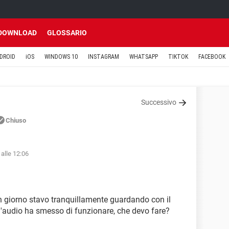
DOWNLOAD
GLOSSARIO
DROID
iOS
WINDOWS 10
INSTAGRAM
WHATSAPP
TIKTOK
FACEBOOK
Successivo
Chiuso
alle 12:06
n giorno stavo tranquillamente guardando con il
l'audio ha smesso di funzionare, che devo fare?