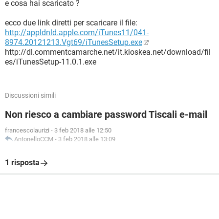
e cosa hai scaricato ?
ecco due link diretti per scaricare il file:
http://appldnld.apple.com/iTunes11/041-
8974.20121213.Vgt69/iTunesSetup.exe
http://dl.commentcamarche.net/it.kioskea.net/download/fil
es/iTunesSetup-11.0.1.exe
Discussioni simili
Non riesco a cambiare password Tiscali e-mail
francescolaurizi
-
3 feb 2018 alle 12:50
AntonelloCCM
-
3 feb 2018 alle 13:09
1 risposta