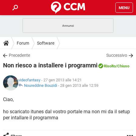
MENU
HOME
COVID-19
GAMING
GUIDE
Forum
Software
INTRATTENIMENTO
ANDROID
COVID-19
GAMING
DOWNLOAD
Precedente
Successivo
iOS
WINDOWS 10
INTRATTENIMENTO
ANDROID
Non riesco a installere i programmi
INSTAGRAM
COVID-19
WHATSAPP
GAMING
Risolto
/Chiuso
FORUM
iOS
WINDOWS 10
TIKTOK
INTRATTENIMENTO
FACEBOOK
ANDROID
videofantasy
- 27 gen 2013 alle 14:21
INSTAGRAM
COVID-19
WHATSAPP
GAMING
GLOSSARIO
Noureddine Bouzidi
-
28 gen 2013 alle 12:59
HARDWARE
iOS
WINDOWS 10
TIKTOK
INTRATTENIMENTO
FACEBOOK
ANDROID
INSTAGRAM
COVID-19
WHATSAPP
GAMING
Ciao,
HARDWARE
iOS
WINDOWS 10
TIKTOK
INTRATTENIMENTO
FACEBOOK
ANDROID
ho scaricato itunes dal vostro portale ma non mi da il setup
INSTAGRAM
WHATSAPP
per intallare il programma
HARDWARE
iOS
WINDOWS 10
TIKTOK
FACEBOOK
INSTAGRAM
WHATSAPP
HARDWARE