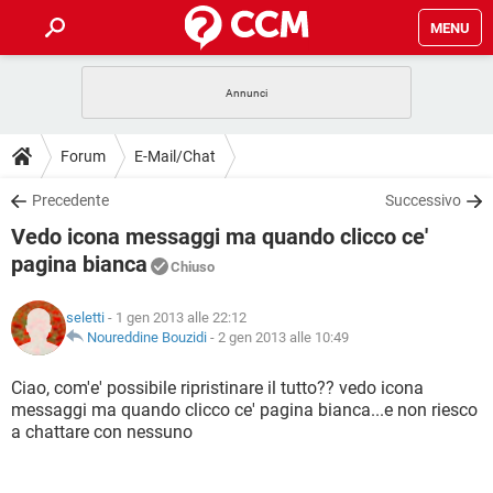
MENU
HOME
COVID-19
GAMING
GUIDE
Forum
E-Mail/Chat
INTRATTENIMENTO
ANDROID
COVID-19
GAMING
DOWNLOAD
Precedente
Successivo
iOS
WINDOWS 10
INTRATTENIMENTO
ANDROID
Vedo icona messaggi ma quando clicco ce'
INSTAGRAM
COVID-19
WHATSAPP
GAMING
FORUM
iOS
WINDOWS 10
pagina bianca
Chiuso
TIKTOK
INTRATTENIMENTO
FACEBOOK
ANDROID
INSTAGRAM
COVID-19
WHATSAPP
GAMING
GLOSSARIO
HARDWARE
iOS
WINDOWS 10
seletti
- 1 gen 2013 alle 22:12
TIKTOK
INTRATTENIMENTO
FACEBOOK
ANDROID
Noureddine Bouzidi
-
2 gen 2013 alle 10:49
INSTAGRAM
COVID-19
WHATSAPP
GAMING
HARDWARE
iOS
WINDOWS 10
Ciao, com'e' possibile ripristinare il tutto?? vedo icona
TIKTOK
INTRATTENIMENTO
FACEBOOK
ANDROID
INSTAGRAM
WHATSAPP
messaggi ma quando clicco ce' pagina bianca...e non riesco
HARDWARE
iOS
WINDOWS 10
a chattare con nessuno
TIKTOK
FACEBOOK
INSTAGRAM
WHATSAPP
HARDWARE