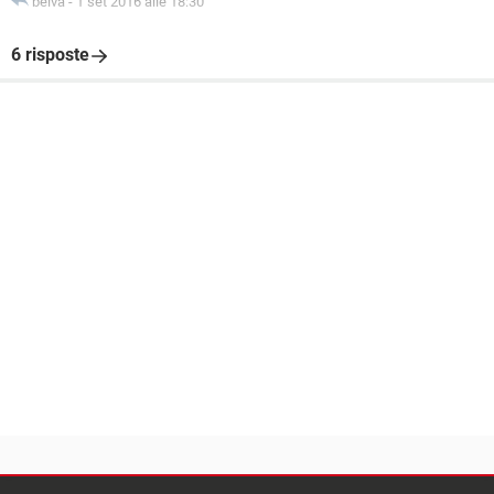
belva
-
1 set 2016 alle 18:30
6 risposte