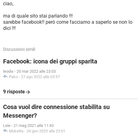
ciao,
ma di quale sito stai parlando !!!
sarebbe facebook!! però come facciamo a saperlo se non lo
dici !!!
Discussioni simili
Facebook: icona dei gruppi sparita
leodis
-
20 mar 2022 alle 23:03
Pako
-
27 ago 2022 alle 03:57
9 risposte
Cosa vuol dire connessione stabilita su
Messenger?
Lele
-
21 mag 2021 alle 11:43
Moketta
-
24 gen 2023 alle 23:01