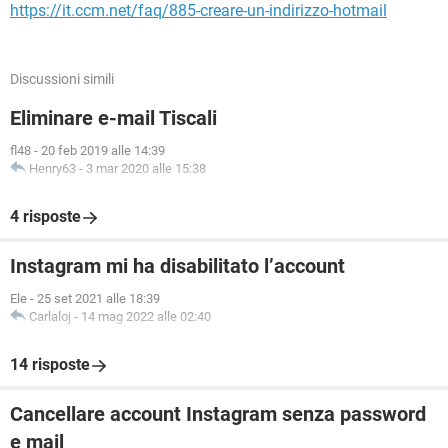
https://it.ccm.net/faq/885-creare-un-indirizzo-hotmail
Discussioni simili
Eliminare e-mail Tiscali
fl48
-
20 feb 2019 alle 14:39
Henry63
-
3 mar 2020 alle 15:38
4 risposte
Instagram mi ha disabilitato l’account
Ele
-
25 set 2021 alle 18:39
Carlaloj
-
14 mag 2022 alle 02:40
14 risposte
Cancellare account Instagram senza password
e mail