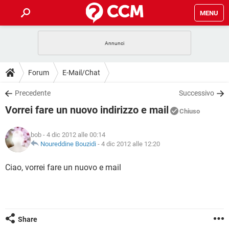
MENU
HOME
COVID-19
GAMING
GUIDE
Forum
E-Mail/Chat
INTRATTENIMENTO
ANDROID
COVID-19
GAMING
DOWNLOAD
Precedente
Successivo
iOS
WINDOWS 10
INTRATTENIMENTO
ANDROID
Vorrei fare un nuovo indirizzo e mail
INSTAGRAM
COVID-19
WHATSAPP
GAMING
Chiuso
FORUM
iOS
WINDOWS 10
TIKTOK
INTRATTENIMENTO
FACEBOOK
ANDROID
bob
- 4 dic 2012 alle 00:14
INSTAGRAM
COVID-19
WHATSAPP
GAMING
GLOSSARIO
Noureddine Bouzidi
-
4 dic 2012 alle 12:20
HARDWARE
iOS
WINDOWS 10
TIKTOK
INTRATTENIMENTO
FACEBOOK
ANDROID
INSTAGRAM
COVID-19
WHATSAPP
GAMING
Ciao, vorrei fare un nuovo e mail
HARDWARE
iOS
WINDOWS 10
TIKTOK
INTRATTENIMENTO
FACEBOOK
ANDROID
INSTAGRAM
WHATSAPP
HARDWARE
iOS
WINDOWS 10
TIKTOK
FACEBOOK
INSTAGRAM
WHATSAPP
Share
HARDWARE