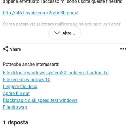
appena effettuato l'accesso mi sono uscite queste finestre:
TIKTOK
FACEBOOK
HARDWARE
http://i46.tinypic.com/2mbd3b.png
Come potete visualizzare nell'immagine arrivano vari errori
da parte di quei file inoltre appena accetto e mi viene
Altro...
richiesto un DOWNLOAD.
Ho provato a fare una deframmentazione, una pulizia con
Share
CCleaner e due scansioni Antivirus ma il problema non
riesco a risolverlo!
Potrebbe anche interessarti:
Ho provato a sostituire i file con file .dll da internet ma non
posso sostituirli perchè sono protetti.
File di log c windows system32 logfiles srt srttrail.txt
Ho tentato anche un Ripristino ma non erano presenti punti
File recenti windows 10
di ripristino dell disco di backup
Leggere file docx
Ho tentato di ripristinare solamente i file ma anche in quel
caso le versioni precedenti erano assenti
Aprire file dat
Blackmagic disk speed test windows
Spero che voi mi possiate aiutare!
File di swap
Buonagiornata
1 risposta