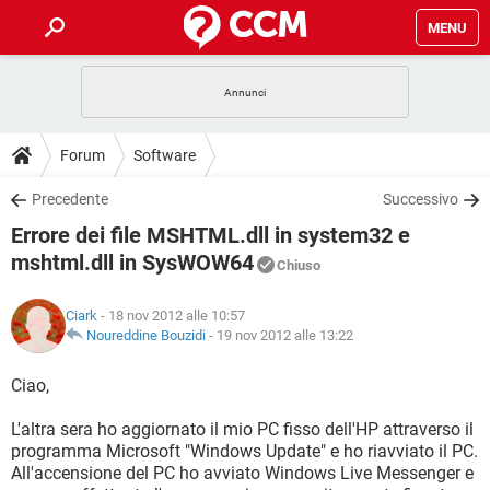
MENU
HOME
COVID-19
GAMING
GUIDE
Forum
Software
INTRATTENIMENTO
ANDROID
COVID-19
GAMING
DOWNLOAD
Precedente
Successivo
iOS
WINDOWS 10
INTRATTENIMENTO
ANDROID
Errore dei file MSHTML.dll in system32 e
INSTAGRAM
COVID-19
WHATSAPP
GAMING
FORUM
iOS
WINDOWS 10
mshtml.dll in SysWOW64
Chiuso
TIKTOK
INTRATTENIMENTO
FACEBOOK
ANDROID
INSTAGRAM
COVID-19
WHATSAPP
GAMING
GLOSSARIO
HARDWARE
iOS
WINDOWS 10
Ciark
- 18 nov 2012 alle 10:57
TIKTOK
INTRATTENIMENTO
FACEBOOK
ANDROID
Noureddine Bouzidi
-
19 nov 2012 alle 13:22
INSTAGRAM
COVID-19
WHATSAPP
GAMING
HARDWARE
iOS
WINDOWS 10
Ciao,
TIKTOK
INTRATTENIMENTO
FACEBOOK
ANDROID
INSTAGRAM
WHATSAPP
HARDWARE
iOS
WINDOWS 10
L'altra sera ho aggiornato il mio PC fisso dell'HP attraverso il
TIKTOK
FACEBOOK
programma Microsoft "Windows Update" e ho riavviato il PC.
INSTAGRAM
WHATSAPP
All'accensione del PC ho avviato Windows Live Messenger e
HARDWARE