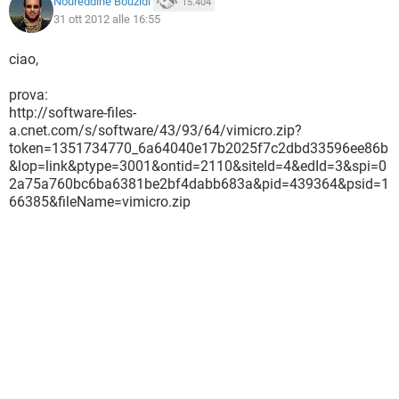
Noureddine Bouzidi
15.404
31 ott 2012 alle 16:55
ciao,
prova:
http://software-files-
a.cnet.com/s/software/43/93/64/vimicro.zip?
token=1351734770_6a64040e17b2025f7c2dbd33596ee86b
&lop=link&ptype=3001&ontid=2110&siteId=4&edId=3&spi=0
2a75a760bc6ba6381be2bf4dabb683a&pid=439364&psid=1
66385&fileName=vimicro.zip