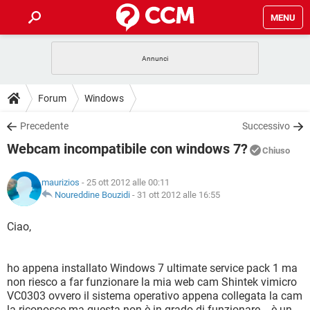
MENU
HOME
COVID-19
GAMING
GUIDE
Forum
Windows
INTRATTENIMENTO
ANDROID
COVID-19
GAMING
DOWNLOAD
Precedente
Successivo
iOS
WINDOWS 10
INTRATTENIMENTO
ANDROID
Webcam incompatibile con windows 7?
INSTAGRAM
COVID-19
WHATSAPP
GAMING
Chiuso
FORUM
iOS
WINDOWS 10
TIKTOK
INTRATTENIMENTO
FACEBOOK
ANDROID
maurizios
- 25 ott 2012 alle 00:11
INSTAGRAM
COVID-19
WHATSAPP
GAMING
GLOSSARIO
Noureddine Bouzidi
-
31 ott 2012 alle 16:55
HARDWARE
iOS
WINDOWS 10
TIKTOK
INTRATTENIMENTO
FACEBOOK
ANDROID
INSTAGRAM
COVID-19
WHATSAPP
GAMING
Ciao,
HARDWARE
iOS
WINDOWS 10
TIKTOK
INTRATTENIMENTO
FACEBOOK
ANDROID
INSTAGRAM
WHATSAPP
ho appena installato Windows 7 ultimate service pack 1 ma
HARDWARE
iOS
WINDOWS 10
TIKTOK
FACEBOOK
non riesco a far funzionare la mia web cam Shintek vimicro
INSTAGRAM
WHATSAPP
VC0303 ovvero il sistema operativo appena collegata la cam
HARDWARE
la riconosce ma questa non è in grado di funzionare... è un