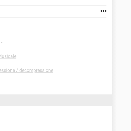
-
Musicale
essione / decompressione