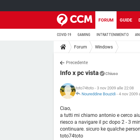
FORUM
GUIDE
COVID-19
GAMING
INTRATTENIMENTO
AN
Forum
Windows
Precedente
Info x pc vista
Chiuso
toto74toto
- 3 nov 2009 alle 22:08
Noureddine Bouzidi
-
4 nov 2009 a
Ciao,
a tutti mi chiamo antonio e cerco a
riesco a navigare il pc dopo 2 - 3 mi
continuare. sicuro ke qualche perso
toto74toto