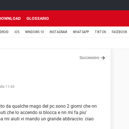
DOWNLOAD
GLOSSARIO
DROID
iOS
WINDOWS 10
INSTAGRAM
WHATSAPP
TIKTOK
FACEBOOK
Successivo
lle 11:43
iuto da qualche mago del pc.sono 2 giorni che nn
nuti che lo accendo si blocca e nn mi fa piu'
na mi aiuti vi mando un grande abbraccio. ciao