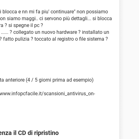
si blocca e nn mi fa piu' continuare" non possiamo
on siamo maggi.. ci servono più dettagli... si blocca
a ? si spegne il pc ?
..... ? collegato un nuovo hardware ? installato un
atto pulizia ? toccato al registro o file sistema ?
ta anteriore (4 / 5 giorni prima ad esempio)
/www.infopcfacile.it/scansioni_antivirus_on-
za il CD di ripristino