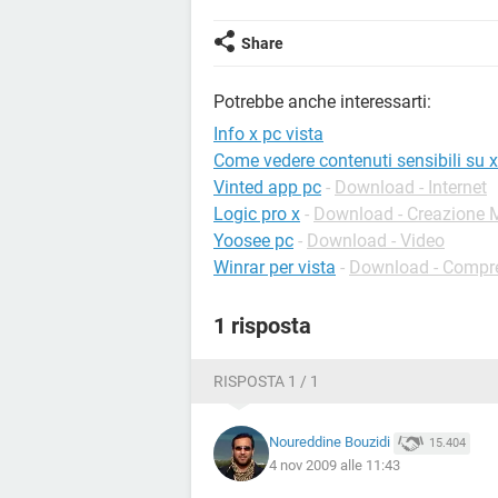
Share
Potrebbe anche interessarti:
Info x pc vista
Come vedere contenuti sensibili su x
Vinted app pc
-
Download - Internet
Logic pro x
-
Download - Creazione 
Yoosee pc
-
Download - Video
Winrar per vista
-
Download - Compr
1 risposta
RISPOSTA 1 / 1
Noureddine Bouzidi
15.404
4 nov 2009 alle 11:43