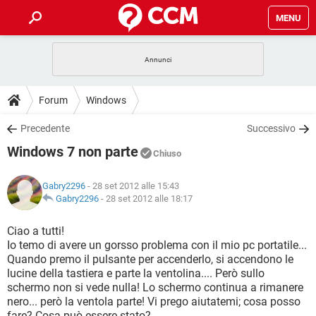
MENU
HOME
COVID-19
GAMING
GUIDE
Forum
Windows
INTRATTENIMENTO
ANDROID
COVID-19
GAMING
DOWNLOAD
Precedente
Successivo
iOS
WINDOWS 10
INTRATTENIMENTO
ANDROID
Windows 7 non parte
INSTAGRAM
COVID-19
WHATSAPP
GAMING
Chiuso
FORUM
iOS
WINDOWS 10
TIKTOK
INTRATTENIMENTO
FACEBOOK
ANDROID
Gabry2296
- 28 set 2012 alle 15:43
INSTAGRAM
COVID-19
WHATSAPP
GAMING
GLOSSARIO
Gabry2296
-
28 set 2012 alle 18:17
HARDWARE
iOS
WINDOWS 10
TIKTOK
INTRATTENIMENTO
FACEBOOK
ANDROID
INSTAGRAM
COVID-19
WHATSAPP
GAMING
Ciao a tutti!
HARDWARE
iOS
WINDOWS 10
Io temo di avere un gorsso problema con il mio pc portatile...
TIKTOK
INTRATTENIMENTO
FACEBOOK
ANDROID
Quando premo il pulsante per accenderlo, si accendono le
INSTAGRAM
WHATSAPP
lucine della tastiera e parte la ventolina.... Però sullo
HARDWARE
iOS
WINDOWS 10
TIKTOK
FACEBOOK
schermo non si vede nulla! Lo schermo continua a rimanere
INSTAGRAM
WHATSAPP
nero... però la ventola parte! Vi prego aiutatemi; cosa posso
HARDWARE
fare? Cosa può essere stato?