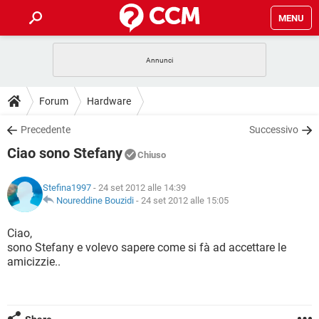
MENU
HOME
COVID-19
GAMING
GUIDE
Forum
Hardware
INTRATTENIMENTO
ANDROID
COVID-19
GAMING
DOWNLOAD
Precedente
Successivo
iOS
WINDOWS 10
INTRATTENIMENTO
ANDROID
Ciao sono Stefany
INSTAGRAM
COVID-19
WHATSAPP
GAMING
Chiuso
FORUM
iOS
WINDOWS 10
TIKTOK
INTRATTENIMENTO
FACEBOOK
ANDROID
Stefina1997
- 24 set 2012 alle 14:39
INSTAGRAM
COVID-19
WHATSAPP
GAMING
GLOSSARIO
Noureddine Bouzidi
-
24 set 2012 alle 15:05
HARDWARE
iOS
WINDOWS 10
TIKTOK
INTRATTENIMENTO
FACEBOOK
ANDROID
INSTAGRAM
COVID-19
WHATSAPP
GAMING
Ciao,
HARDWARE
iOS
WINDOWS 10
sono Stefany e volevo sapere come si fà ad accettare le
TIKTOK
INTRATTENIMENTO
FACEBOOK
ANDROID
amicizzie..
INSTAGRAM
WHATSAPP
HARDWARE
iOS
WINDOWS 10
TIKTOK
FACEBOOK
INSTAGRAM
WHATSAPP
HARDWARE