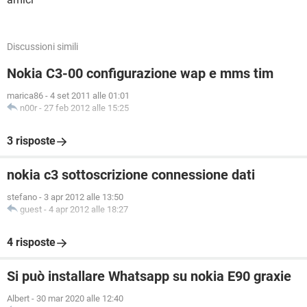
Discussioni simili
Nokia C3-00 configurazione wap e mms tim
marica86
-
4 set 2011 alle 01:01
n00r
-
27 feb 2012 alle 15:25
3 risposte
nokia c3 sottoscrizione connessione dati
stefano
-
3 apr 2012 alle 13:50
guest
-
4 apr 2012 alle 18:27
4 risposte
Si può installare Whatsapp su nokia E90 graxie
Albert
-
30 mar 2020 alle 12:40