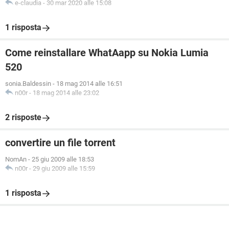
e-claudia
-
30 mar 2020 alle 15:08
1 risposta
Come reinstallare WhatAapp su Nokia Lumia
520
sonia.Baldessin
-
18 mag 2014 alle 16:51
n00r
-
18 mag 2014 alle 23:02
2 risposte
convertire un file torrent
NomAn
-
25 giu 2009 alle 18:53
n00r
-
29 giu 2009 alle 15:59
1 risposta