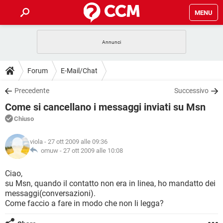
MENU
HOME
COVID-19
GAMING
GUIDE
Forum
E-Mail/Chat
INTRATTENIMENTO
ANDROID
COVID-19
GAMING
DOWNLOAD
Precedente
Successivo
iOS
WINDOWS 10
INTRATTENIMENTO
ANDROID
Come si cancellano i messaggi inviati su Msn
INSTAGRAM
COVID-19
WHATSAPP
GAMING
FORUM
iOS
WINDOWS 10
Chiuso
TIKTOK
INTRATTENIMENTO
FACEBOOK
ANDROID
INSTAGRAM
COVID-19
WHATSAPP
GAMING
GLOSSARIO
HARDWARE
iOS
viola
- 27 ott 2009 alle 09:36
WINDOWS 10
TIKTOK
INTRATTENIMENTO
FACEBOOK
ANDROID
omuw -
27 ott 2009 alle 10:08
INSTAGRAM
COVID-19
WHATSAPP
GAMING
HARDWARE
iOS
WINDOWS 10
Ciao,
TIKTOK
INTRATTENIMENTO
FACEBOOK
ANDROID
su Msn, quando il contatto non era in linea, ho mandatto dei
INSTAGRAM
WHATSAPP
messaggi(conversazioni).
HARDWARE
iOS
WINDOWS 10
TIKTOK
FACEBOOK
Come faccio a fare in modo che non li legga?
INSTAGRAM
WHATSAPP
HARDWARE