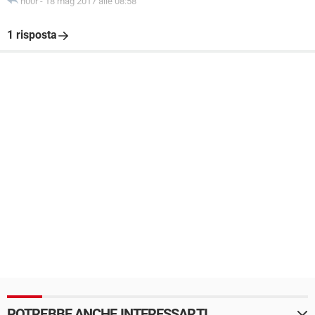
n00r
-
18 mag 2017 alle 08:58
1 risposta
POTREBBE ANCHE INTERESSARTI