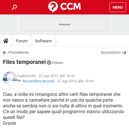
MENU
HOME
COVID-19
GAMING
GUIDE
Forum
Software
INTRATTENIMENTO
ANDROID
COVID-19
GAMING
DOWNLOAD
Precedente
Successivo
iOS
WINDOWS 10
INTRATTENIMENTO
ANDROID
Files temporanei
INSTAGRAM
COVID-19
WHATSAPP
GAMING
Chiuso
FORUM
iOS
WINDOWS 10
TIKTOK
INTRATTENIMENTO
FACEBOOK
ANDROID
malberto54
- 22 ago 2012 alle 18:42
INSTAGRAM
COVID-19
WHATSAPP
GAMING
GLOSSARIO
Noureddine Bouzidi
-
27 ago 2012 alle 19:44
HARDWARE
iOS
WINDOWS 10
TIKTOK
INTRATTENIMENTO
FACEBOOK
ANDROID
INSTAGRAM
COVID-19
WHATSAPP
GAMING
Ciao, a volte mi rimangono attivi certi files temporanei che
HARDWARE
iOS
WINDOWS 10
non riesco a cancellare perchè in uso da qualche parte
TIKTOK
INTRATTENIMENTO
FACEBOOK
ANDROID
anche se sembra non ci sia nulla di attivo in quel momento.
INSTAGRAM
WHATSAPP
C'è un modo per sapere quali programmi stanno utilizzando
HARDWARE
iOS
WINDOWS 10
TIKTOK
FACEBOOK
questi file?
INSTAGRAM
WHATSAPP
Grazie
HARDWARE