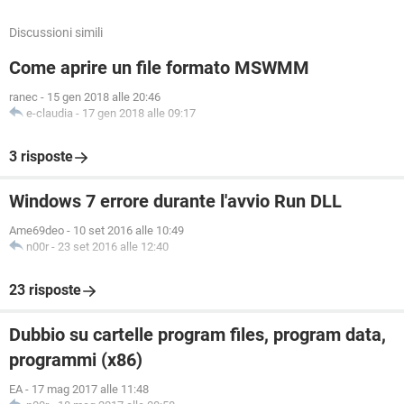
Discussioni simili
Come aprire un file formato MSWMM
ranec
-
15 gen 2018 alle 20:46
e-claudia
-
17 gen 2018 alle 09:17
3 risposte
Windows 7 errore durante l'avvio Run DLL
Ame69deo
-
10 set 2016 alle 10:49
n00r
-
23 set 2016 alle 12:40
23 risposte
Dubbio su cartelle program files, program data,
programmi (x86)
EA
-
17 mag 2017 alle 11:48