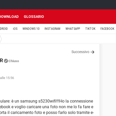
DOWNLOAD
GLOSSARIO
DROID
iOS
WINDOWS 10
INSTAGRAM
WHATSAPP
TIKTOK
FACEBOOK
Successivo
R
Chiuso
alle 15:56
llulare: è un samsung s5230wifi!!!Ho la connessione
ebook e voglio caricare una foto non me lo fa fare e
rta il caricamento foto e posso farlo solo tramite e-