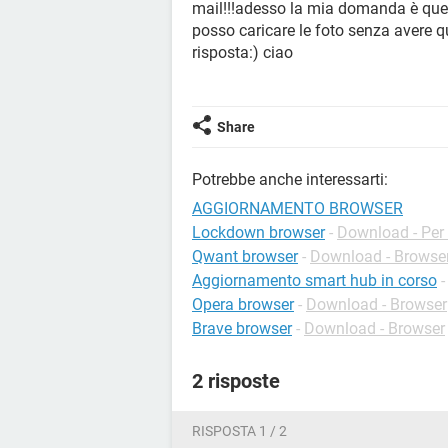
mail!!!adesso la mia domanda è que
posso caricare le foto senza avere q
risposta:) ciao
Share
Potrebbe anche interessarti:
AGGIORNAMENTO BROWSER
Lockdown browser
-
Download - Per l
Qwant browser
-
Download - Browse
Aggiornamento smart hub in corso
Opera browser
-
Download - Browser
Brave browser
-
Download - Browser
2 risposte
RISPOSTA 1 / 2