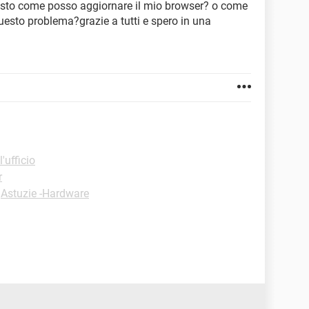
sto come posso aggiornare il mio browser? o come
uesto problema?grazie a tutti e spero in una
'ufficio
r
-
Astuzie -Hardware