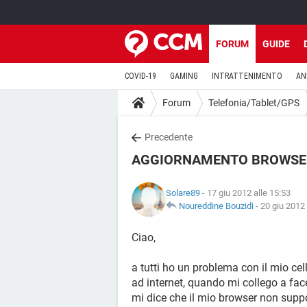
FORUM
GUIDE
COVID-19
GAMING
INTRATTENIMENTO
AN
Forum
Telefonia/Tablet/GPS
Precedente
AGGIORNAMENTO BROWSE
Solare89
- 17 giu 2012 alle 15:53
Noureddine Bouzidi
-
20 giu 2012 
Ciao,
a tutti ho un problema con il mio ce
ad internet, quando mi collego a fac
mi dice che il mio browser non suppo