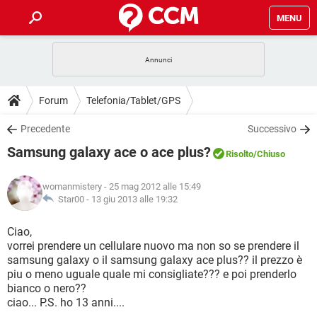
MENU
HOME
COVID-19
GAMING
GUIDE
Forum
Telefonia/Tablet/GPS
INTRATTENIMENTO
ANDROID
COVID-19
GAMING
DOWNLOAD
Precedente
Successivo
iOS
WINDOWS 10
INTRATTENIMENTO
ANDROID
Samsung galaxy ace o ace plus?
INSTAGRAM
COVID-19
WHATSAPP
GAMING
Risolto
/Chiuso
FORUM
iOS
WINDOWS 10
TIKTOK
INTRATTENIMENTO
FACEBOOK
ANDROID
womanmistery
- 25 mag 2012 alle 15:49
INSTAGRAM
COVID-19
WHATSAPP
GAMING
GLOSSARIO
Star00 -
13 giu 2013 alle 19:32
HARDWARE
iOS
WINDOWS 10
TIKTOK
INTRATTENIMENTO
FACEBOOK
ANDROID
INSTAGRAM
COVID-19
WHATSAPP
GAMING
Ciao,
HARDWARE
iOS
WINDOWS 10
vorrei prendere un cellulare nuovo ma non so se prendere il
TIKTOK
INTRATTENIMENTO
FACEBOOK
ANDROID
samsung galaxy o il samsung galaxy ace plus?? il prezzo è
INSTAGRAM
WHATSAPP
piu o meno uguale quale mi consigliate??? e poi prenderlo
HARDWARE
iOS
WINDOWS 10
TIKTOK
FACEBOOK
bianco o nero??
INSTAGRAM
WHATSAPP
ciao... P.S. ho 13 anni....
HARDWARE