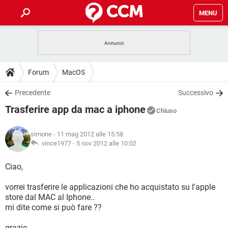
MENU
HOME
COVID-19
GAMING
GUIDE
Forum
MacOS
INTRATTENIMENTO
ANDROID
COVID-19
GAMING
DOWNLOAD
Precedente
Successivo
iOS
WINDOWS 10
INTRATTENIMENTO
ANDROID
Trasferire app da mac a iphone
INSTAGRAM
COVID-19
WHATSAPP
GAMING
Chiuso
FORUM
iOS
WINDOWS 10
TIKTOK
INTRATTENIMENTO
FACEBOOK
ANDROID
simone
- 11 mag 2012 alle 15:58
INSTAGRAM
COVID-19
WHATSAPP
GAMING
GLOSSARIO
vince1977 -
5 nov 2012 alle 10:02
HARDWARE
iOS
WINDOWS 10
TIKTOK
INTRATTENIMENTO
FACEBOOK
ANDROID
INSTAGRAM
COVID-19
WHATSAPP
GAMING
Ciao,
HARDWARE
iOS
WINDOWS 10
TIKTOK
INTRATTENIMENTO
FACEBOOK
ANDROID
vorrei trasferire le applicazioni che ho acquistato su l'apple
INSTAGRAM
WHATSAPP
store dal MAC al Iphone..
HARDWARE
iOS
WINDOWS 10
TIKTOK
FACEBOOK
mi dite come si può fare ??
INSTAGRAM
WHATSAPP
HARDWARE
grazie