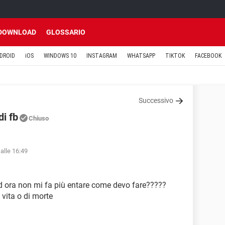
DOWNLOAD
GLOSSARIO
DROID
iOS
WINDOWS 10
INSTAGRAM
WHATSAPP
TIKTOK
FACEBOOK
Successivo
i fb
Chiuso
alle 16:49
d ora non mi fa più entare come devo fare?????
 vita o di morte