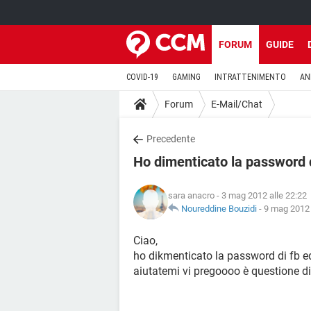
FORUM
GUIDE
COVID-19
GAMING
INTRATTENIMENTO
AN
Forum
E-Mail/Chat
Precedente
Ho dimenticato la password d
sara anacro
- 3 mag 2012 alle 22:22
Noureddine Bouzidi
-
9 mag 2012 
Ciao,
ho dikmenticato la password di fb e
aiutatemi vi pregoooo è questione di