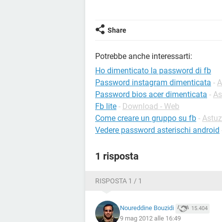
Share
Potrebbe anche interessarti:
Ho dimenticato la password di fb
Password instagram dimenticata
-
A
Password bios acer dimenticata
-
As
Fb lite
-
Download - Web
Come creare un gruppo su fb
-
Astuz
Vedere password asterischi android
1 risposta
RISPOSTA 1 / 1
Noureddine Bouzidi
15.404
9 mag 2012 alle 16:49