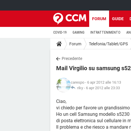
FORUM
GUIDE
COVID-19
GAMING
INTRATTENIMENTO
AN
Forum
Telefonia/Tablet/GPS
Precedente
Mail Virgilio su samsung s5
carespo
- 6 apr 2012 alle 16:13
riky -
6 apr 2012 alle 23:33
Ciao,
vi chiedo per favore un grandissimo 
Ho un cell Samsung modello s5230 c
di posta elettronica sul cellulare in 
Il problema e che riesco a mandare m