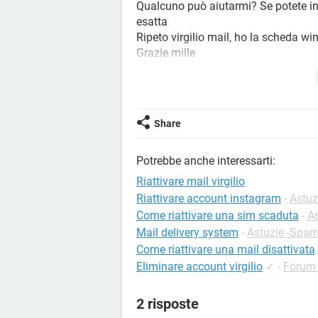
Qualcuno può aiutarmi? Se potete ind
esatta
Ripeto virgilio mail, ho la scheda wi
Grazie mille
Ciao Carlo
Share
Potrebbe anche interessarti:
Riattivare mail virgilio
Riattivare account instagram
-
Astuz
Come riattivare una sim scaduta
-
As
Mail delivery system
-
Astuzie -Spa
Come riattivare una mail disattivata
Eliminare account virgilio
✓
-
Forum 
2 risposte