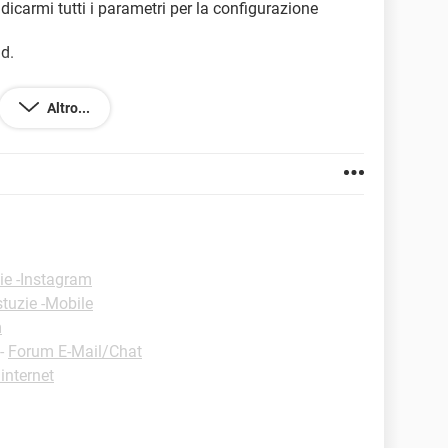
icarmi tutti i parametri per la configurazione
nd.
Altro...
ie -Instagram
tuzie -Mobile
m
-
Forum E-Mail/Chat
internet