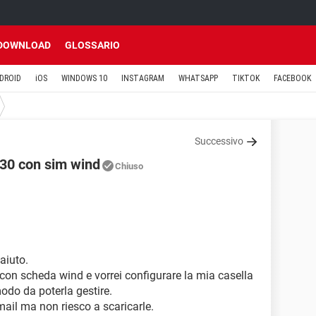
DOWNLOAD
GLOSSARIO
DROID
iOS
WINDOWS 10
INSTAGRAM
WHATSAPP
TIKTOK
FACEBOOK
Successivo
230 con sim wind
Chiuso
aiuto.
on scheda wind e vorrei configurare la mia casella
modo da poterla gestire.
ail ma non riesco a scaricarle.