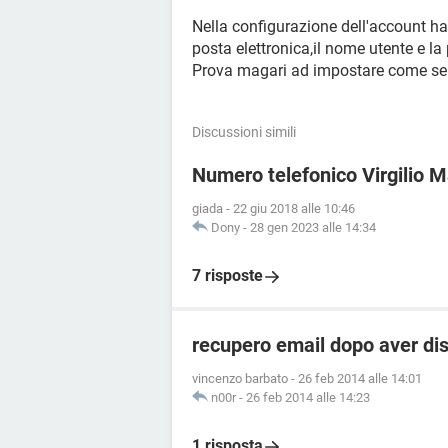
Nella configurazione dell'account hai
posta elettronica,il nome utente e l
Prova magari ad impostare come serve
Discussioni simili
Numero telefonico Virgilio M
giada
-
22 giu 2018 alle 10:46
Dony
-
28 gen 2023 alle 14:34
7 risposte
recupero email dopo aver dis
vincenzo barbato
-
26 feb 2014 alle 14:01
n00r
-
26 feb 2014 alle 14:23
1 risposta