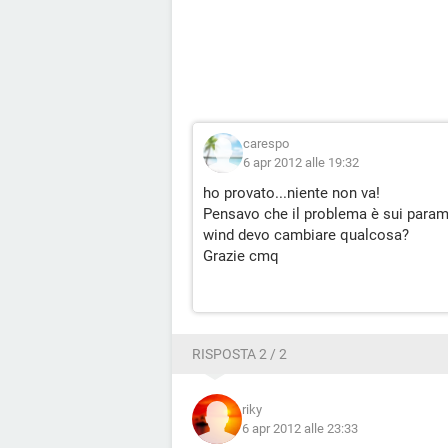
carespo
6 apr 2012 alle 19:32
ho provato...niente non va!
Pensavo che il problema è sui parame
wind devo cambiare qualcosa?
Grazie cmq
RISPOSTA 2 / 2
riky
6 apr 2012 alle 23:33