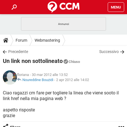
MENU
HOME
COVID-19
GAMING
GUIDE
Forum
Webmastering
INTRATTENIMENTO
ANDROID
COVID-19
GAMING
DOWNLOAD
Precedente
Successivo
iOS
WINDOWS 10
INTRATTENIMENTO
ANDROID
Un link non sottolineato
INSTAGRAM
COVID-19
WHATSAPP
GAMING
Chiuso
FORUM
iOS
WINDOWS 10
TIKTOK
INTRATTENIMENTO
FACEBOOK
ANDROID
floriana
- 30 mar 2012 alle 13:52
INSTAGRAM
COVID-19
WHATSAPP
GAMING
GLOSSARIO
Noureddine Bouzidi
-
2 apr 2012 alle 14:02
HARDWARE
iOS
WINDOWS 10
TIKTOK
INTRATTENIMENTO
FACEBOOK
ANDROID
INSTAGRAM
COVID-19
WHATSAPP
GAMING
Ciao ragazzi cm fare per togliere la linea che viene sooto il
HARDWARE
iOS
WINDOWS 10
link href nella mia pagina web ?
TIKTOK
INTRATTENIMENTO
FACEBOOK
ANDROID
INSTAGRAM
WHATSAPP
aspetto risposte
HARDWARE
iOS
WINDOWS 10
TIKTOK
FACEBOOK
grazie
INSTAGRAM
WHATSAPP
HARDWARE