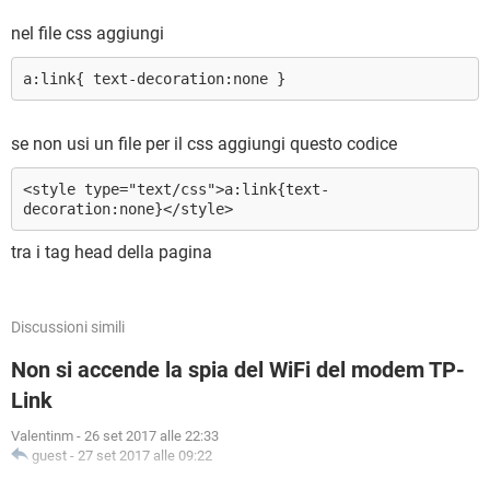
nel file css aggiungi
a:link{ text-decoration:none }
se non usi un file per il css aggiungi questo codice
<style type="text/css">a:link{text-
decoration:none}</style>
tra i tag head della pagina
Discussioni simili
Non si accende la spia del WiFi del modem TP-
Link
Valentinm
-
26 set 2017 alle 22:33
guest
-
27 set 2017 alle 09:22