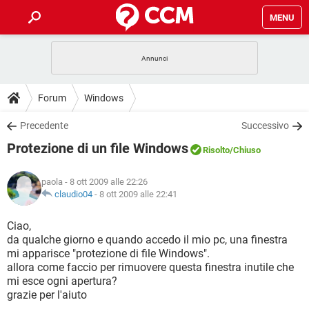
MENU
HOME
COVID-19
GAMING
GUIDE
Forum
Windows
INTRATTENIMENTO
ANDROID
COVID-19
GAMING
DOWNLOAD
Precedente
Successivo
iOS
WINDOWS 10
INTRATTENIMENTO
ANDROID
Protezione di un file Windows
INSTAGRAM
COVID-19
WHATSAPP
GAMING
Risolto
/Chiuso
FORUM
iOS
WINDOWS 10
TIKTOK
INTRATTENIMENTO
FACEBOOK
ANDROID
paola
- 8 ott 2009 alle 22:26
INSTAGRAM
COVID-19
WHATSAPP
GAMING
GLOSSARIO
claudio04
-
8 ott 2009 alle 22:41
HARDWARE
iOS
WINDOWS 10
TIKTOK
INTRATTENIMENTO
FACEBOOK
ANDROID
INSTAGRAM
COVID-19
WHATSAPP
GAMING
Ciao,
HARDWARE
iOS
WINDOWS 10
da qualche giorno e quando accedo il mio pc, una finestra
TIKTOK
INTRATTENIMENTO
FACEBOOK
ANDROID
mi apparisce "protezione di file Windows".
INSTAGRAM
WHATSAPP
allora come faccio per rimuovere questa finestra inutile che
HARDWARE
iOS
WINDOWS 10
TIKTOK
FACEBOOK
mi esce ogni apertura?
INSTAGRAM
WHATSAPP
grazie per l'aiuto
HARDWARE