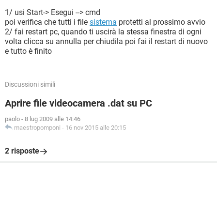
1/ usi Start-> Esegui --> cmd
poi verifica che tutti i file
sistema
protetti al prossimo avvio
2/ fai restart pc, quando ti uscirà la stessa finestra di ogni
volta clicca su annulla per chiudila poi fai il restart di nuovo
e tutto è finito
Discussioni simili
Aprire file videocamera .dat su PC
paolo
-
8 lug 2009 alle 14:46
maestropomponi
-
16 nov 2015 alle 20:15
2 risposte