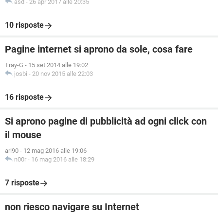
asd
-
26 apr 2017 alle 20:35
10 risposte
Pagine internet si aprono da sole, cosa fare
Tray-G
-
15 set 2014 alle 19:02
josbi
-
20 nov 2015 alle 22:03
16 risposte
Si aprono pagine di pubblicità ad ogni click con
il mouse
ari90
-
12 mag 2016 alle 19:06
n00r
-
16 mag 2016 alle 18:29
7 risposte
non riesco navigare su Internet