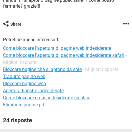
minuti mi si aprono pagine publicitarie?? come posso
TIKTOK
FACEBOOK
fermarle? grazie!!!
HARDWARE
Share
Potrebbe anche interessarti:
Come bloccare l'apertura di pagine web indesiderate
Come bloccare l'apertura di pagine web indesiderate safari
-
Migliori risposte
Bloccare pagine che si aprono da sole
- Migliori risposte
Tradurre pagine web
Bloccare pagine web
Apertura finestre indesiderate
Come bloccare email indesiderate su alice
Eliminare pagine pdf
24 risposte