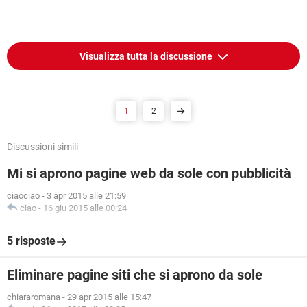
Visualizza tutta la discussione
1
2
Discussioni simili
Mi si aprono pagine web da sole con pubblicità
ciaociao
-
3 apr 2015 alle 21:59
ciao
-
16 giu 2015 alle 00:24
5 risposte
Eliminare pagine siti che si aprono da sole
chiararomana
-
29 apr 2015 alle 15:47