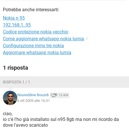
TIKTOK
FACEBOOK
Potrebbe anche interessarti:
HARDWARE
Nokia n 95
192.168.1..95
Codice protezione nokia vecchio
Come aggiornare whatsapp nokia lumia
✓
Configurazione mms tre nokia
Aggiornare whatsapp nokia lumia
1 risposta
RISPOSTA 1 / 1
Noureddine Bouzidi
15.404
6 ott 2009 alle 16:31
ciao,
io c'è l'ho già installato sul n95 8gb ma non mi ricordo da
dove l'avevo scaricato