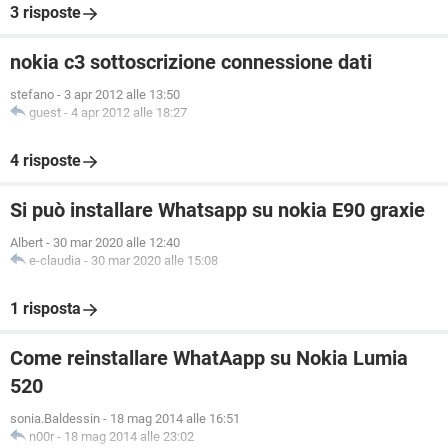
3 risposte
nokia c3 sottoscrizione connessione dati
stefano
-
3 apr 2012 alle 13:50
guest
-
4 apr 2012 alle 18:27
4 risposte
Si può installare Whatsapp su nokia E90 graxie
Albert
-
30 mar 2020 alle 12:40
e-claudia
-
30 mar 2020 alle 15:08
1 risposta
Come reinstallare WhatAapp su Nokia Lumia
520
sonia.Baldessin
-
18 mag 2014 alle 16:51
n00r
-
18 mag 2014 alle 23:02