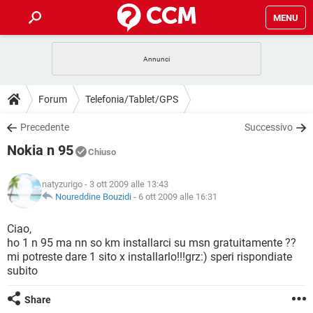
MENU
HOME
COVID-19
GAMING
GUIDE
Forum
Telefonia/Tablet/GPS
INTRATTENIMENTO
ANDROID
COVID-19
GAMING
DOWNLOAD
Precedente
Successivo
iOS
WINDOWS 10
INTRATTENIMENTO
ANDROID
Nokia n 95
INSTAGRAM
COVID-19
WHATSAPP
GAMING
Chiuso
FORUM
iOS
WINDOWS 10
TIKTOK
INTRATTENIMENTO
FACEBOOK
ANDROID
natyzurigo
- 3 ott 2009 alle 13:43
INSTAGRAM
COVID-19
WHATSAPP
GAMING
GLOSSARIO
Noureddine Bouzidi
-
6 ott 2009 alle 16:31
HARDWARE
iOS
WINDOWS 10
TIKTOK
INTRATTENIMENTO
FACEBOOK
ANDROID
INSTAGRAM
COVID-19
WHATSAPP
GAMING
Ciao,
HARDWARE
iOS
WINDOWS 10
ho 1 n 95 ma nn so km installarci su msn gratuitamente ??
TIKTOK
INTRATTENIMENTO
FACEBOOK
ANDROID
mi potreste dare 1 sito x installarlo!!!grz:) speri rispondiate
INSTAGRAM
WHATSAPP
subito
HARDWARE
iOS
WINDOWS 10
TIKTOK
FACEBOOK
INSTAGRAM
WHATSAPP
Share
HARDWARE