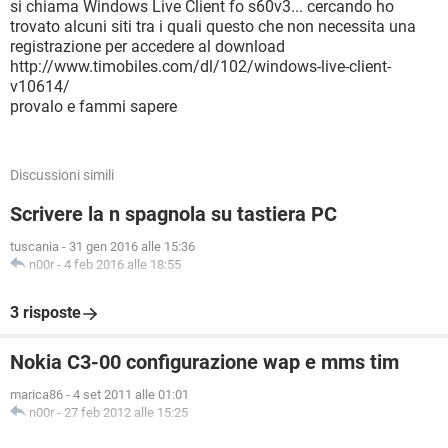
si chiama Windows Live Client fo s60v3... cercando ho
trovato alcuni siti tra i quali questo che non necessita una
registrazione per accedere al download
http://www.timobiles.com/dl/102/windows-live-client-
v10614/
provalo e fammi sapere
Discussioni simili
Scrivere la n spagnola su tastiera PC
tuscania
-
31 gen 2016 alle 15:36
n00r
-
4 feb 2016 alle 18:55
3 risposte
Nokia C3-00 configurazione wap e mms tim
marica86
-
4 set 2011 alle 01:01
n00r
-
27 feb 2012 alle 15:25