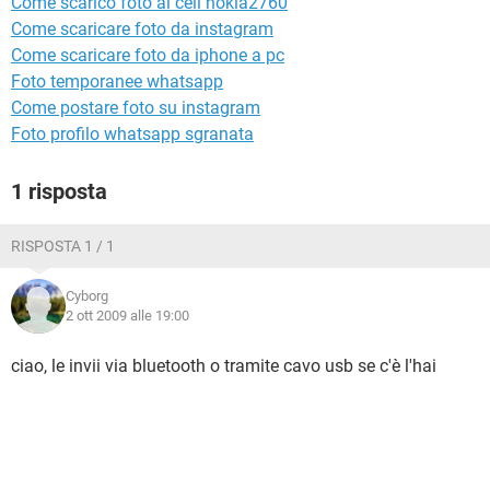
Come scarico foto al cell nokia2760
TIKTOK
FACEBOOK
Come scaricare foto da instagram
HARDWARE
Come scaricare foto da iphone a pc
Foto temporanee whatsapp
Come postare foto su instagram
Foto profilo whatsapp sgranata
1 risposta
RISPOSTA 1 / 1
Cyborg
2 ott 2009 alle 19:00
ciao, le invii via bluetooth o tramite cavo usb se c'è l'hai