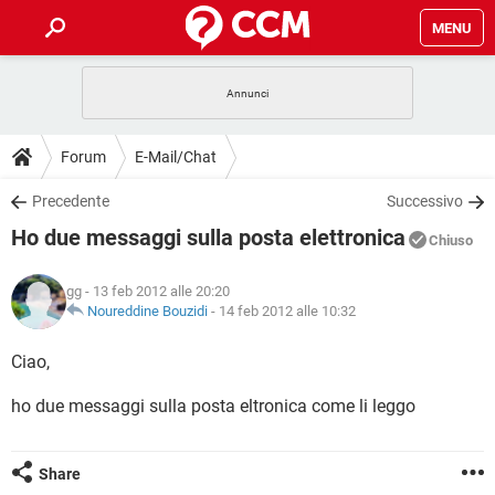
MENU
HOME
COVID-19
GAMING
GUIDE
Forum
E-Mail/Chat
INTRATTENIMENTO
ANDROID
COVID-19
GAMING
DOWNLOAD
Precedente
Successivo
iOS
WINDOWS 10
INTRATTENIMENTO
ANDROID
Ho due messaggi sulla posta elettronica
INSTAGRAM
COVID-19
WHATSAPP
GAMING
Chiuso
FORUM
iOS
WINDOWS 10
TIKTOK
INTRATTENIMENTO
FACEBOOK
ANDROID
gg
- 13 feb 2012 alle 20:20
INSTAGRAM
COVID-19
WHATSAPP
GAMING
GLOSSARIO
Noureddine Bouzidi
-
14 feb 2012 alle 10:32
HARDWARE
iOS
WINDOWS 10
TIKTOK
INTRATTENIMENTO
FACEBOOK
ANDROID
INSTAGRAM
COVID-19
WHATSAPP
GAMING
Ciao,
HARDWARE
iOS
WINDOWS 10
TIKTOK
INTRATTENIMENTO
FACEBOOK
ANDROID
ho due messaggi sulla posta eltronica come li leggo
INSTAGRAM
WHATSAPP
HARDWARE
iOS
WINDOWS 10
TIKTOK
FACEBOOK
INSTAGRAM
WHATSAPP
Share
HARDWARE