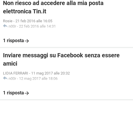
Non riesco ad accedere alla mia posta
elettronica Tin.it
Rosie
-
21 feb 2016 alle 16:05
n00r
-
22 feb 2016 alle 14:31
1 risposta
Inviare messaggi su Facebook senza essere
amici
LIDIA FERRARI
-
11 mag 2017 alle 20:32
n00r
-
12 mag 2017 alle 18:06
1 risposta