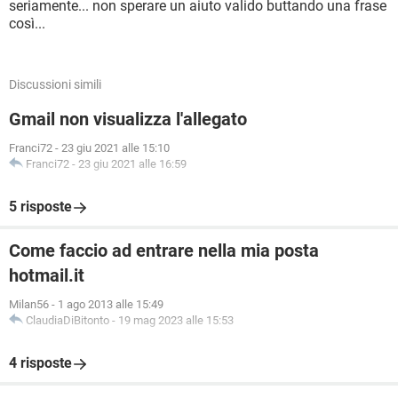
seriamente... non sperare un aiuto valido buttando una frase
così...
Discussioni simili
Gmail non visualizza l'allegato
Franci72
-
23 giu 2021 alle 15:10
Franci72
-
23 giu 2021 alle 16:59
5 risposte
Come faccio ad entrare nella mia posta
hotmail.it
Milan56
-
1 ago 2013 alle 15:49
ClaudiaDiBitonto
-
19 mag 2023 alle 15:53
4 risposte