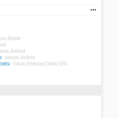
zie -Mobile
roid
tuzie -Android
g
-
Astuzie -Android
ometro
-
Forum Telefonia/Tablet/GPS