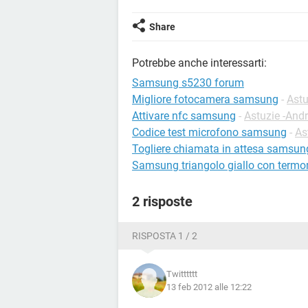
Share
Potrebbe anche interessarti:
Samsung s5230 forum
Migliore fotocamera samsung
-
Astu
Attivare nfc samsung
-
Astuzie -And
Codice test microfono samsung
-
As
Togliere chiamata in attesa samsun
Samsung triangolo giallo con term
2 risposte
RISPOSTA 1 / 2
Twitttttt
13 feb 2012 alle 12:22