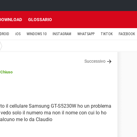
DOWNLOAD
GLOSSARIO
DROID
iOS
WINDOWS 10
INSTAGRAM
WHATSAPP
TIKTOK
FACEBOOK
Successivo
/Chiuso
uto il cellulare Samsung GT-S5230W ho un problema
edo solo il numero ma non il nome con cui lo ho
ualcuno me lo da Claudio