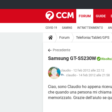
FORUM
GUIDE
COVID-19
GAMING
INTRATTENIMENTO
AN
Forum
Telefonia/Tablet/GPS
Precedente
Samsung GT-S5230W
Risolto
claudio
- 12 feb 2012 alle 22:12
claudio -
14 feb 2012 alle 21:58
Ciao, sono Claudio ho appena ricev
che quando una persona mi chiama v
memorizzato. Grazie dell'aiuto se q