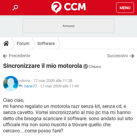
MENU
HOME
COVID-19
GAMING
GUIDE
Forum
Software
INTRATTENIMENTO
ANDROID
COVID-19
GAMING
DOWNLOAD
Precedente
Successivo
iOS
WINDOWS 10
INTRATTENIMENTO
ANDROID
Sincronizzare il mio motorola
INSTAGRAM
COVID-19
WHATSAPP
GAMING
Chiuso
FORUM
iOS
WINDOWS 10
TIKTOK
INTRATTENIMENTO
FACEBOOK
ANDROID
volovia
- 17 mar 2009 alle 11:28
INSTAGRAM
COVID-19
WHATSAPP
GAMING
GLOSSARIO
nane77
-
17 mar 2009 alle 11:49
HARDWARE
iOS
WINDOWS 10
TIKTOK
INTRATTENIMENTO
FACEBOOK
ANDROID
INSTAGRAM
COVID-19
WHATSAPP
GAMING
Ciao ciao,
HARDWARE
iOS
WINDOWS 10
mi hanno regalato un motorola razr senza kit, senza cd, e
TIKTOK
INTRATTENIMENTO
FACEBOOK
ANDROID
senza cavetto. Vorrei sincronizzarlo al mio pc ma mi hanno
INSTAGRAM
WHATSAPP
detto che bisogna scaricare il software. sono andato sul sito
HARDWARE
iOS
WINDOWS 10
TIKTOK
FACEBOOK
ufficiale ma non sono riuscito a trovare quello che
INSTAGRAM
WHATSAPP
cercavo....come posso fare?
HARDWARE