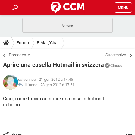
MENU
HOME
COVID-19
GAMING
GUIDE
Forum
E-Mail/Chat
INTRATTENIMENTO
ANDROID
COVID-19
GAMING
DOWNLOAD
Precedente
Successivo
iOS
WINDOWS 10
INTRATTENIMENTO
ANDROID
Aprire una casella Hotmail in svizzera
INSTAGRAM
COVID-19
WHATSAPP
GAMING
Chiuso
FORUM
iOS
WINDOWS 10
TIKTOK
INTRATTENIMENTO
FACEBOOK
ANDROID
salaenrico
- 21 gen 2012 à 14:45
INSTAGRAM
COVID-19
WHATSAPP
GAMING
GLOSSARIO
il fuoco -
23 gen 2012 à 17:51
HARDWARE
iOS
WINDOWS 10
TIKTOK
INTRATTENIMENTO
FACEBOOK
ANDROID
INSTAGRAM
COVID-19
WHATSAPP
GAMING
Ciao, come faccio ad aprire una casella hotmail
HARDWARE
iOS
WINDOWS 10
in ticino
TIKTOK
INTRATTENIMENTO
FACEBOOK
ANDROID
INSTAGRAM
WHATSAPP
HARDWARE
iOS
WINDOWS 10
TIKTOK
FACEBOOK
INSTAGRAM
WHATSAPP
HARDWARE