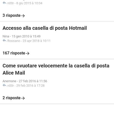
n00r
-
8 giu 2015 à 10:04
3 risposte
Accesso alla casella di posta Hotmail
Nina
-
15 gen 2010 à 15:49
Rossano
-
23 apr 2018 à 10:11
167 risposte
Come svuotare velocemente la casella di posta
Alice Mail
Anemone
-
27 feb 2016 à 11:56
n00r
-
29 feb 2016 à 17:28
2 risposte