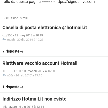
fallo da questa pagina =====> https://signup.live.com
Discussioni simili
Casella di posta elettronica @hotmail.it
g.g.500
-
12 mag 2013 à 10:19
mash
-
30 dic 2014 à 10:23
7 risposte
Riattivare vecchio account Hotmail
TOROSEDUTO23
-
24 feb 2017 à 15:50
n00r
-
24 feb 2017 à 17:16
1 risposta
Indirizzo Hotmail.it non esiste
Misterzero
-
6 giu 2015 à 13:14