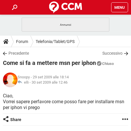
MENU
HOME
COVID-19
GAMING
GUIDE
Forum
Telefonia/Tablet/GPS
INTRATTENIMENTO
ANDROID
COVID-19
GAMING
DOWNLOAD
Precedente
Successivo
iOS
WINDOWS 10
INTRATTENIMENTO
ANDROID
Come si fa a mettere msn per iphon
INSTAGRAM
COVID-19
WHATSAPP
GAMING
Chiuso
FORUM
iOS
WINDOWS 10
TIKTOK
INTRATTENIMENTO
FACEBOOK
ANDROID
Snoopy
- 29 set 2009 alle 18:14
INSTAGRAM
COVID-19
WHATSAPP
GAMING
GLOSSARIO
elli -
30 set 2009 alle 12:46
HARDWARE
iOS
WINDOWS 10
TIKTOK
INTRATTENIMENTO
FACEBOOK
ANDROID
INSTAGRAM
COVID-19
WHATSAPP
GAMING
Ciao,
HARDWARE
iOS
WINDOWS 10
Vorrei sapere perfavore come posso fare per installare msn
TIKTOK
INTRATTENIMENTO
FACEBOOK
ANDROID
per iphon vi prego
INSTAGRAM
WHATSAPP
HARDWARE
iOS
WINDOWS 10
TIKTOK
FACEBOOK
Share
INSTAGRAM
WHATSAPP
HARDWARE