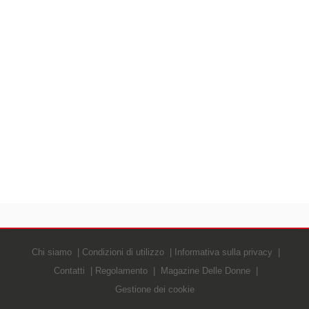
Chi siamo
Condizioni di utilizzo
Informativa sulla privacy
Contatti
Regolamento
Magazine Delle Donne
Gestione dei cookie