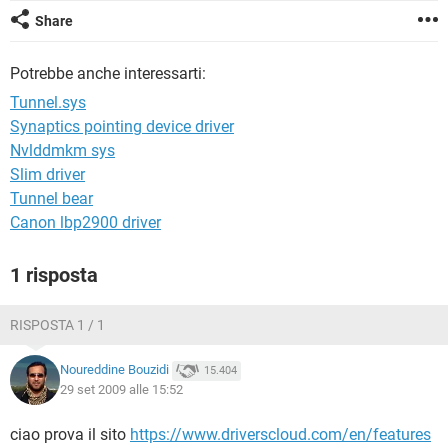
TIKTOK
FACEBOOK
Share
HARDWARE
Potrebbe anche interessarti:
Tunnel.sys
Synaptics pointing device driver
Nvlddmkm sys
Slim driver
Tunnel bear
Canon lbp2900 driver
1 risposta
RISPOSTA 1 / 1
Noureddine Bouzidi
15.404
29 set 2009 alle 15:52
ciao prova il sito
https://www.driverscloud.com/en/features