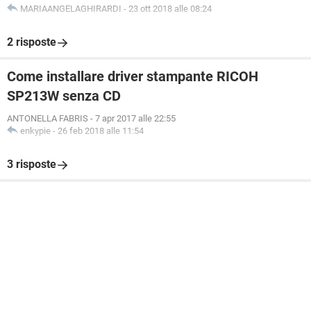
MARIAANGELAGHIRARDI
-
23 ott 2018 alle 08:24
2 risposte
Come installare driver stampante RICOH
SP213W senza CD
ANTONELLA FABRIS
-
7 apr 2017 alle 22:55
enkypie
-
26 feb 2018 alle 11:54
3 risposte