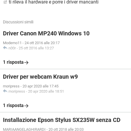
ti rileva il hardware e porre i driver mancanti
Discussioni simili
Driver Canon MP240 Windows 10
Moderno11
-
24 ott 2016 alle 20:17
n00r
-
25 ott 2016 alle 13:27
1 risposta
Driver per webcam Kraun w9
moripress
-
20 apr 2020 alle 17:45
moripress
-
20 apr 2020 alle 18:51
1 risposta
Installazione Epson Stylus SX235W senza CD
MARIAANGELAGHIRARDI
-
20 ott 2018 alle 20:03