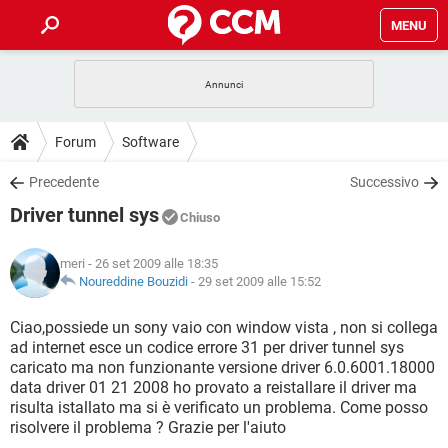
MENU
HOME
COVID-19
GAMING
GUIDE
Forum
Software
INTRATTENIMENTO
ANDROID
COVID-19
GAMING
DOWNLOAD
Precedente
Successivo
iOS
WINDOWS 10
INTRATTENIMENTO
ANDROID
Driver tunnel sys
INSTAGRAM
COVID-19
WHATSAPP
GAMING
Chiuso
FORUM
iOS
WINDOWS 10
TIKTOK
INTRATTENIMENTO
FACEBOOK
ANDROID
meri
- 26 set 2009 alle 18:35
INSTAGRAM
COVID-19
WHATSAPP
GAMING
GLOSSARIO
Noureddine Bouzidi
-
29 set 2009 alle 15:52
HARDWARE
iOS
WINDOWS 10
TIKTOK
INTRATTENIMENTO
FACEBOOK
ANDROID
INSTAGRAM
COVID-19
WHATSAPP
GAMING
Ciao,possiede un sony vaio con window vista , non si collega
HARDWARE
iOS
WINDOWS 10
ad internet esce un codice errore 31 per driver tunnel sys
TIKTOK
INTRATTENIMENTO
FACEBOOK
ANDROID
caricato ma non funzionante versione driver 6.0.6001.18000
INSTAGRAM
WHATSAPP
data driver 01 21 2008 ho provato a reistallare il driver ma
HARDWARE
iOS
WINDOWS 10
TIKTOK
FACEBOOK
risulta istallato ma si è verificato un problema. Come posso
INSTAGRAM
WHATSAPP
risolvere il problema ? Grazie per l'aiuto
HARDWARE