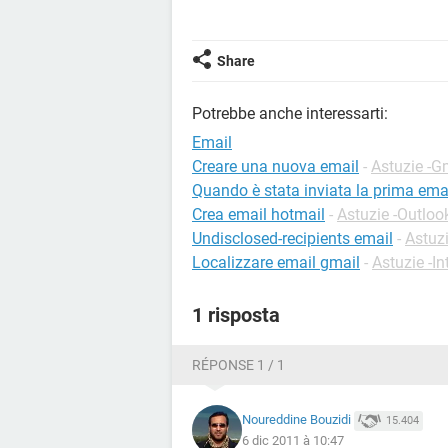
Share
Potrebbe anche interessarti:
Email
Creare una nuova email
-
Astuzie -G
Quando è stata inviata la prima ema
Crea email hotmail
-
Astuzie -Outloo
Undisclosed-recipients email
-
Astuzi
Localizzare email gmail
-
Astuzie -In
1 risposta
RÉPONSE 1 / 1
Noureddine Bouzidi
15.404
6 dic 2011 à 10:47