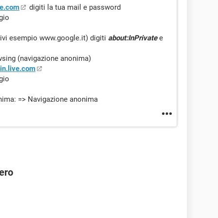
ive.com
digiti la tua mail e password
gio
crivi esempio www.google.it) digiti
about:InPrivate
e
owsing (navigazione anonima)
gin.live.com
gio
onima: => Navigazione anonima
ero