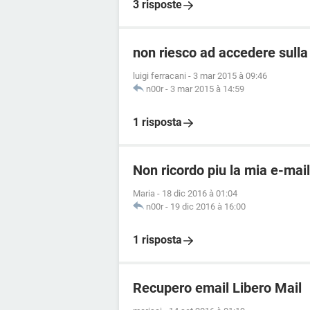
3 risposte
non riesco ad accedere sulla
luigi ferracani
-
3 mar 2015 à 09:46
n00r
-
3 mar 2015 à 14:59
1 risposta
Non ricordo piu la mia e-mai
Maria
-
18 dic 2016 à 01:04
n00r
-
19 dic 2016 à 16:00
1 risposta
Recupero email Libero Mail