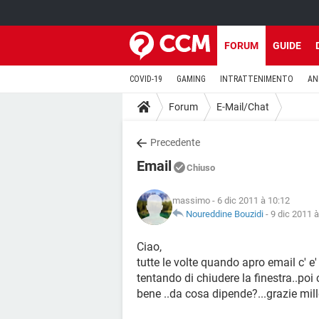
FORUM
GUIDE
COVID-19
GAMING
INTRATTENIMENTO
AN
Forum
E-Mail/Chat
Precedente
Email
Chiuso
massimo
- 6 dic 2011 à 10:12
Noureddine Bouzidi
-
9 dic 2011 à
Ciao,
tutte le volte quando apro email c' e
tentando di chiudere la finestra..poi 
bene ..da cosa dipende?...grazie mil