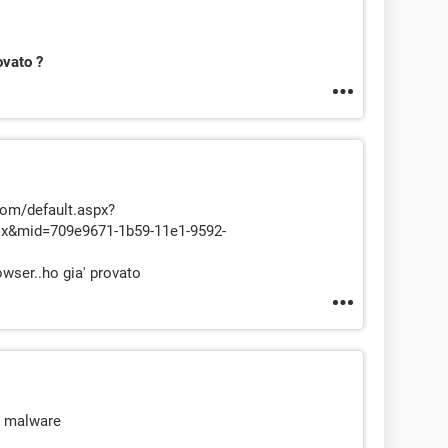
ovato ?
com/default.aspx?
ox&mid=709e9671-1b59-11e1-9592-
owser..ho gia' provato
e malware