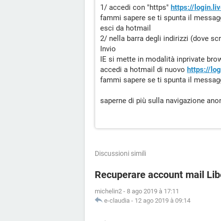
1/ accedi con "https"
https://login.l
fammi sapere se ti spunta il messag
esci da hotmail
2/ nella barra degli indirizzi (dove s
Invio
IE si mette in modalità inprivate br
accedi a hotmail di nuovo
https://lo
fammi sapere se ti spunta il messag
saperne di più sulla navigazione an
Discussioni simili
Recuperare account mail Lib
michelin2
-
8 ago 2019 à 17:11
e-claudia
-
12 ago 2019 à 09:14