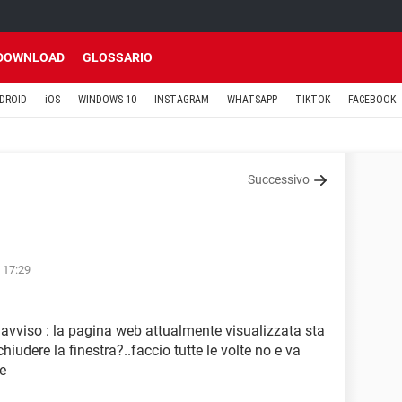
DOWNLOAD
GLOSSARIO
DROID
iOS
WINDOWS 10
INSTAGRAM
WHATSAPP
TIKTOK
FACEBOOK
Successivo
 17:29
' avviso : la pagina web attualmente visualizzata sta
chiudere la finestra?..faccio tutte le volte no e va
le