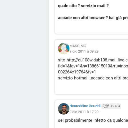
quale sito ? servizio mail ?
accade con altri browser ? hai già pr
MASSIMO
9 dic 2011 à 09:29
sito:http://du108w.dub108.mail.live.
fid=1&fav=1&n=1886615010&rru=inb
002264c19764&fv=1
servizio hotmail .accade con altri br
Noureddine Bouzidi
15.404
9 dic 2011 à 17:29
sei probabilmente infetto da qualch