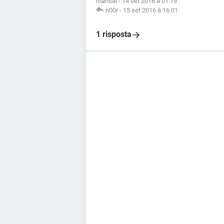
marisai
-
14 set 2016 à 01:19
n00r
-
15 set 2016 à 16:01
1 risposta