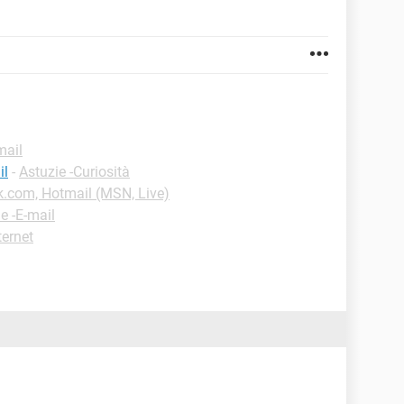
mail
il
-
Astuzie -Curiosità
k.com, Hotmail (MSN, Live)
e -E-mail
ternet