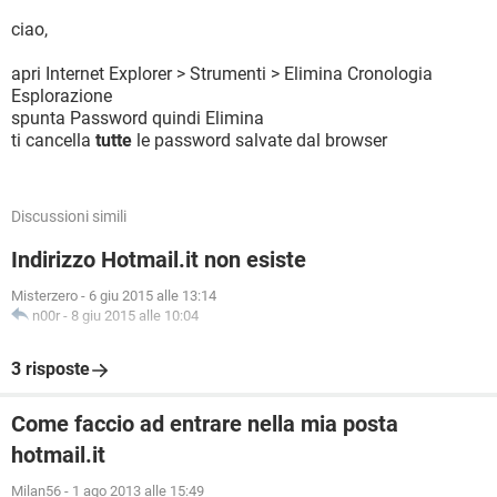
ciao,
apri Internet Explorer > Strumenti > Elimina Cronologia
Esplorazione
spunta Password quindi Elimina
ti cancella
tutte
le password salvate dal browser
Discussioni simili
Indirizzo Hotmail.it non esiste
Misterzero
-
6 giu 2015 alle 13:14
n00r
-
8 giu 2015 alle 10:04
3 risposte
Come faccio ad entrare nella mia posta
hotmail.it
Milan56
-
1 ago 2013 alle 15:49