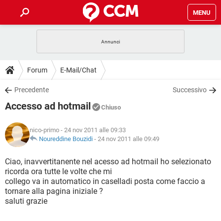
MENU
HOME
COVID-19
GAMING
GUIDE
Forum
E-Mail/Chat
INTRATTENIMENTO
ANDROID
COVID-19
GAMING
DOWNLOAD
Precedente
Successivo
iOS
WINDOWS 10
INTRATTENIMENTO
ANDROID
Accesso ad hotmail
INSTAGRAM
COVID-19
WHATSAPP
GAMING
Chiuso
FORUM
iOS
WINDOWS 10
TIKTOK
INTRATTENIMENTO
FACEBOOK
ANDROID
nico-primo
- 24 nov 2011 alle 09:33
INSTAGRAM
COVID-19
WHATSAPP
GAMING
GLOSSARIO
Noureddine Bouzidi
-
24 nov 2011 alle 09:49
HARDWARE
iOS
WINDOWS 10
TIKTOK
INTRATTENIMENTO
FACEBOOK
ANDROID
INSTAGRAM
COVID-19
WHATSAPP
GAMING
Ciao, inavvertitanente nel acesso ad hotmail ho selezionato
HARDWARE
iOS
WINDOWS 10
ricorda ora tutte le volte che mi
TIKTOK
INTRATTENIMENTO
FACEBOOK
ANDROID
collego va in automatico in caselladi posta come faccio a
INSTAGRAM
WHATSAPP
tornare alla pagina iniziale ?
HARDWARE
iOS
WINDOWS 10
TIKTOK
FACEBOOK
saluti grazie
INSTAGRAM
WHATSAPP
HARDWARE