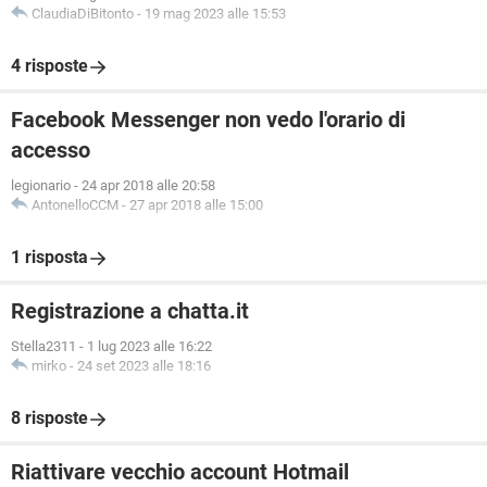
ClaudiaDiBitonto
-
19 mag 2023 alle 15:53
4 risposte
Facebook Messenger non vedo l'orario di
accesso
legionario
-
24 apr 2018 alle 20:58
AntonelloCCM
-
27 apr 2018 alle 15:00
1 risposta
Registrazione a chatta.it
Stella2311
-
1 lug 2023 alle 16:22
mirko
-
24 set 2023 alle 18:16
8 risposte
Riattivare vecchio account Hotmail