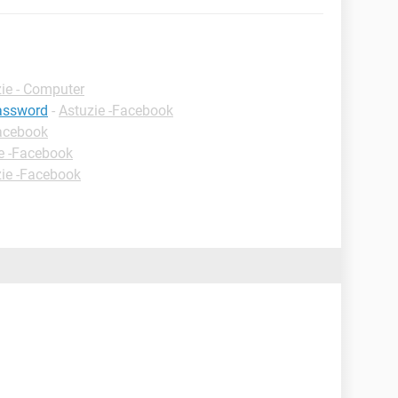
ie - Computer
password
-
Astuzie -Facebook
Facebook
e -Facebook
ie -Facebook