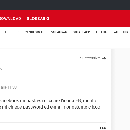
DOWNLOAD
GLOSSARIO
DROID
iOS
WINDOWS 10
INSTAGRAM
WHATSAPP
TIKTOK
FACEBOOK
Successivo
so
 alle 11:38
a Facebook mi bastava cliccare l'icona FB, mentre
 mi chiede password ed e-mail nonostante clicco il