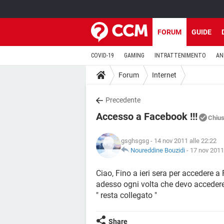
FORUM
GUIDE
COVID-19
GAMING
INTRATTENIMENTO
AN
Forum
Internet
Precedente
Accesso a Facebook !!!
Chiu
gsghsgsg
- 14 nov 2011 alle 22:22
Noureddine Bouzidi
-
17 nov 2011
Ciao, Fino a ieri sera per accedere 
adesso ogni volta che devo accedere
" resta collegato "
Share