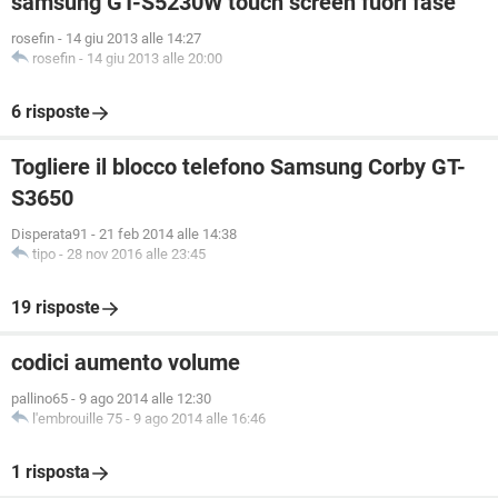
samsung GT-S5230W touch screen fuori fase
rosefin
-
14 giu 2013 alle 14:27
rosefin
-
14 giu 2013 alle 20:00
6 risposte
Togliere il blocco telefono Samsung Corby GT-
S3650
Disperata91
-
21 feb 2014 alle 14:38
tipo
-
28 nov 2016 alle 23:45
19 risposte
codici aumento volume
pallino65
-
9 ago 2014 alle 12:30
l'embrouille 75
-
9 ago 2014 alle 16:46
1 risposta