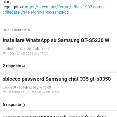
ciao,
leggi qui =>
https://it.ccm.net/forum/affich-1902-come-
collegare-un-telefono-al-pc-senza-cd
Discussioni simili
Installare WhatsApp su Samsung GT-S5230 W
duche82
-
18 ott 2012 alle 11:47
n00r
-
24 ott 2012 alle 13:01
2 risposte
sblocco password Samsung chat 335 gt-s3350
glicine59
-
10 feb 2014 alle 16:08
Casamarce
-
11 feb 2014 alle 12:02
6 risposte