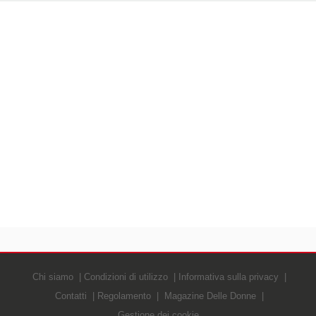
Chi siamo
Condizioni di utilizzo
Informativa sulla privacy
Contatti
Regolamento
Magazine Delle Donne
Gestione dei cookie