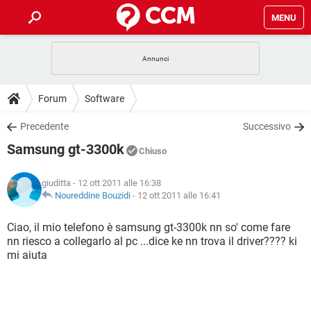
MENU
HOME
COVID-19
GAMING
GUIDE
Forum
Software
INTRATTENIMENTO
ANDROID
COVID-19
GAMING
DOWNLOAD
Precedente
Successivo
iOS
WINDOWS 10
INTRATTENIMENTO
ANDROID
Samsung gt-3300k
INSTAGRAM
COVID-19
WHATSAPP
GAMING
Chiuso
FORUM
iOS
WINDOWS 10
TIKTOK
INTRATTENIMENTO
FACEBOOK
ANDROID
giuditta
- 12 ott 2011 alle 16:38
INSTAGRAM
COVID-19
WHATSAPP
GAMING
GLOSSARIO
Noureddine Bouzidi
-
12 ott 2011 alle 16:41
HARDWARE
iOS
WINDOWS 10
TIKTOK
INTRATTENIMENTO
FACEBOOK
ANDROID
INSTAGRAM
COVID-19
WHATSAPP
GAMING
Ciao, il mio telefono è samsung gt-3300k nn so' come fare
HARDWARE
iOS
WINDOWS 10
nn riesco a collegarlo al pc ...dice ke nn trova il driver???? ki
TIKTOK
INTRATTENIMENTO
FACEBOOK
ANDROID
mi aiuta
INSTAGRAM
WHATSAPP
HARDWARE
iOS
WINDOWS 10
TIKTOK
FACEBOOK
INSTAGRAM
WHATSAPP
HARDWARE