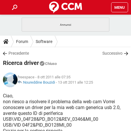
MENU
HOME
COVID-19
GAMING
GUIDE
Forum
Software
INTRATTENIMENTO
ANDROID
COVID-19
GAMING
DOWNLOAD
Precedente
Successivo
iOS
WINDOWS 10
INTRATTENIMENTO
ANDROID
Ricerca driver
INSTAGRAM
COVID-19
WHATSAPP
GAMING
Chiuso
FORUM
iOS
WINDOWS 10
TIKTOK
INTRATTENIMENTO
FACEBOOK
ANDROID
freespace
- 8 ott 2011 alle 07:35
INSTAGRAM
COVID-19
WHATSAPP
GAMING
GLOSSARIO
Noureddine Bouzidi
-
13 ott 2011 alle 12:25
HARDWARE
iOS
WINDOWS 10
TIKTOK
INTRATTENIMENTO
FACEBOOK
ANDROID
INSTAGRAM
COVID-19
WHATSAPP
GAMING
Ciao,
HARDWARE
iOS
WINDOWS 10
non riesco a risolvere il problema della web cam Vorrei
TIKTOK
INTRATTENIMENTO
FACEBOOK
ANDROID
conoscere un driver per la mia web cam generica usb 2.0,
INSTAGRAM
WHATSAPP
avente questo ID di periferica
HARDWARE
iOS
WINDOWS 10
TIKTOK
FACEBOOK
USB\VID_04F28&PD_BO12&REV_0346&MI_00
INSTAGRAM
WHATSAPP
USB/VID 04F2&PID_BO128MI_00
HARDWARE
Grazie per la cortese risposta