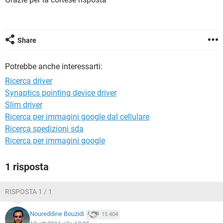
TIKTOK
FACEBOOK
HARDWARE
Share
Potrebbe anche interessarti:
Ricerca driver
Synaptics pointing device driver
Slim driver
Ricerca per immagini google dal cellulare
Ricerca spedizioni sda
Ricerca per immagini google
1 risposta
RISPOSTA 1 / 1
Noureddine Bouzidi
15.404