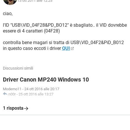
13 ott 2011 alle 12:25
ciao,
l'ID "USB\VID_04F28&PD_BO12" è sbagliato.. il VID dovrebbe
essere di 4 caratteri (04F28)
controlla bene magari si tratta di USB\VID_04F2&PiD_B012
in questo caso eccoti i driver
QUI
Discussioni simili
Driver Canon MP240 Windows 10
Moderno11
-
24 ott 2016 alle 20:17
n00r
-
25 ott 2016 alle 13:27
1 risposta