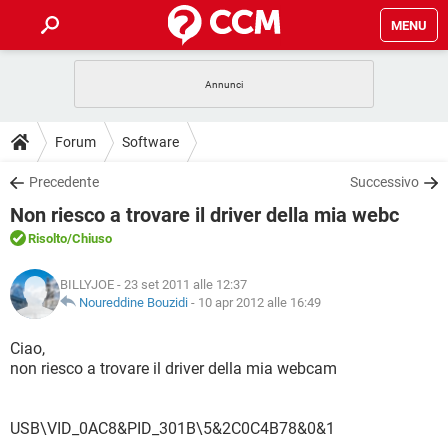
MENU
HOME
COVID-19
GAMING
GUIDE
Forum
Software
INTRATTENIMENTO
ANDROID
COVID-19
GAMING
DOWNLOAD
Precedente
Successivo
iOS
WINDOWS 10
INTRATTENIMENTO
ANDROID
Non riesco a trovare il driver della mia webc
INSTAGRAM
COVID-19
WHATSAPP
GAMING
FORUM
iOS
WINDOWS 10
Risolto
/Chiuso
TIKTOK
INTRATTENIMENTO
FACEBOOK
ANDROID
INSTAGRAM
COVID-19
WHATSAPP
GAMING
GLOSSARIO
HARDWARE
iOS
BILLYJOE
- 23 set 2011 alle 12:37
WINDOWS 10
TIKTOK
INTRATTENIMENTO
FACEBOOK
ANDROID
Noureddine Bouzidi
-
10 apr 2012 alle 16:49
INSTAGRAM
COVID-19
WHATSAPP
GAMING
HARDWARE
iOS
WINDOWS 10
Ciao,
TIKTOK
INTRATTENIMENTO
FACEBOOK
ANDROID
non riesco a trovare il driver della mia webcam
INSTAGRAM
WHATSAPP
HARDWARE
iOS
WINDOWS 10
TIKTOK
FACEBOOK
INSTAGRAM
WHATSAPP
USB\VID_0AC8&PID_301B\5&2C0C4B78&0&1
HARDWARE