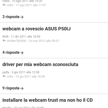
robta
-
10 ago 2011 alle 16:20
n00r
-
11 ago 2011 alle 11:57
3 risposte
webcam a rovescio ASUS P50IJ
BOB
-
11 dic 2011 alle 18:59
Walter782000
-
14 mar 2012 alle 09:07
4 risposte
driver per mia webcam sconosciuta
patty
-
5 giu 2011 alle 12:58
n00r
-
13 giu 2011 alle 18:38
9 risposte
installare la webcam trust ma non ho il CD
Madììa
-
22 apr 2011 alle 10:05