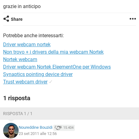
TIKTOK
FACEBOOK
grazie in anticipo
HARDWARE
Share
Potrebbe anche interessarti:
Driver webcam nortek
Non trovo + i drivers della mia webcam Nortek
Nortek webcam
Driver webcam Nortek EleementOne per Windows
Synaptics pointing device driver
Trust webcam driver
✓
1 risposta
RISPOSTA 1 / 1
Noureddine Bouzidi
15.404
23 set 2011 alle 12:56