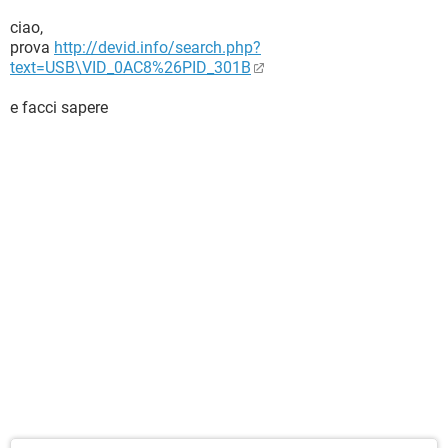
ciao,
prova
http://devid.info/search.php?
text=USB\VID_0AC8%26PID_301B
e facci sapere