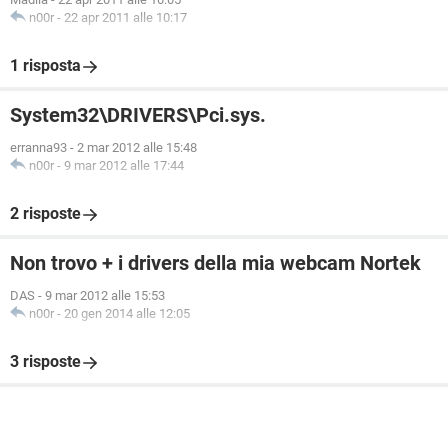
n00r
-
22 apr 2011 alle 10:17
1 risposta
System32\DRIVERS\Pci.sys.
erranna93
-
2 mar 2012 alle 15:48
n00r
-
9 mar 2012 alle 17:44
2 risposte
Non trovo + i drivers della mia webcam Nortek
DAS
-
9 mar 2012 alle 15:53
n00r
-
20 gen 2014 alle 12:05
3 risposte