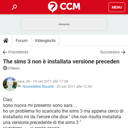
MENU
HOME
COVID-19
GAMING
GUIDE
Forum
Videogiochi
INTRATTENIMENTO
ANDROID
COVID-19
GAMING
DOWNLOAD
Precedente
Successivo
iOS
WINDOWS 10
INTRATTENIMENTO
ANDROID
The sims 3 non è installata versione preceden
INSTAGRAM
COVID-19
WHATSAPP
GAMING
FORUM
iOS
WINDOWS 10
Chiuso
TIKTOK
INTRATTENIMENTO
FACEBOOK
ANDROID
INSTAGRAM
COVID-19
WHATSAPP
GAMING
GLOSSARIO
HARDWARE
iOS
sara_90
- 19 set 2011 alle 17:58
WINDOWS 10
TIKTOK
INTRATTENIMENTO
FACEBOOK
ANDROID
Noureddine Bouzidi
-
20 set 2011 alle 12:54
INSTAGRAM
COVID-19
WHATSAPP
GAMING
HARDWARE
iOS
WINDOWS 10
Ciao,
TIKTOK
INTRATTENIMENTO
FACEBOOK
ANDROID
sono nuova mi presento sono sara ...
INSTAGRAM
WHATSAPP
ho un problema ho scaricato the sims 3 ma appena cerco di
HARDWARE
iOS
WINDOWS 10
TIKTOK
FACEBOOK
installarlo mi da l'errore che dice " che non risulta installata
INSTAGRAM
WHATSAPP
una versione precedente di the sims 3 "
HARDWARE