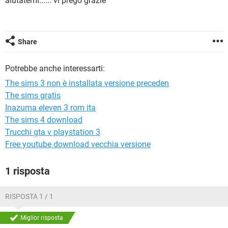
aiutatemi...... vi prego grazie
TIKTOK
FACEBOOK
HARDWARE
Share
Potrebbe anche interessarti:
The sims 3 non è installata versione preceden
The sims gratis
Inazuma eleven 3 rom ita
The sims 4 download
Trucchi gta v playstation 3
Free youtube download vecchia versione
1 risposta
RISPOSTA 1 / 1
Miglior risposta