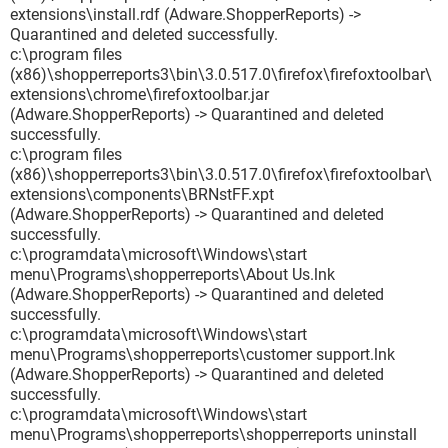
extensions\install.rdf (Adware.ShopperReports) ->
Quarantined and deleted successfully.
c:\program files
(x86)\shopperreports3\bin\3.0.517.0\firefox\firefoxtoolbar\
extensions\chrome\firefoxtoolbar.jar
(Adware.ShopperReports) -> Quarantined and deleted
successfully.
c:\program files
(x86)\shopperreports3\bin\3.0.517.0\firefox\firefoxtoolbar\
extensions\components\BRNstFF.xpt
(Adware.ShopperReports) -> Quarantined and deleted
successfully.
c:\programdata\microsoft\Windows\start
menu\Programs\shopperreports\About Us.lnk
(Adware.ShopperReports) -> Quarantined and deleted
successfully.
c:\programdata\microsoft\Windows\start
menu\Programs\shopperreports\customer support.lnk
(Adware.ShopperReports) -> Quarantined and deleted
successfully.
c:\programdata\microsoft\Windows\start
menu\Programs\shopperreports\shopperreports uninstall