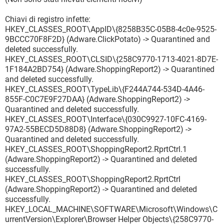
Chiavi di registro infette:
HKEY_CLASSES_ROOT\AppID\{8258B35C-05B8-4c0e-9525-
9BCCC70F8F2D} (Adware.ClickPotato) -> Quarantined and
deleted successfully.
HKEY_CLASSES_ROOT\CLSID\{258C9770-1713-4021-8D7E-
1F184A2BD754} (Adware.ShoppingReport2) -> Quarantined
and deleted successfully.
HKEY_CLASSES_ROOT\TypeLib\{F244A744-534D-4A46-
855F-C0C7E9F27DAA} (Adware.ShoppingReport2) ->
Quarantined and deleted successfully.
HKEY_CLASSES_ROOT\Interface\{030C9927-10FC-4169-
97A2-55BECD5D88D8} (Adware.ShoppingReport2) ->
Quarantined and deleted successfully.
HKEY_CLASSES_ROOT\ShoppingReport2.RprtCtrl.1
(Adware.ShoppingReport2) -> Quarantined and deleted
successfully.
HKEY_CLASSES_ROOT\ShoppingReport2.RprtCtrl
(Adware.ShoppingReport2) -> Quarantined and deleted
successfully.
HKEY_LOCAL_MACHINE\SOFTWARE\Microsoft\Windows\C
urrentVersion\Explorer\Browser Helper Objects\{258C9770-