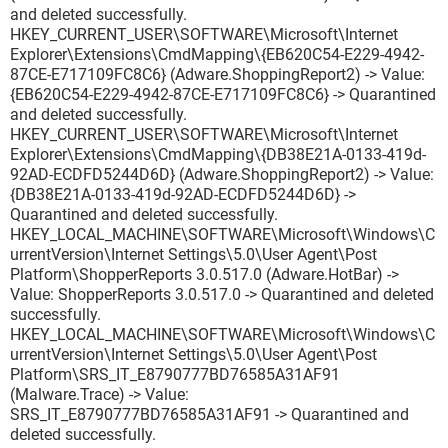
and deleted successfully.
HKEY_CURRENT_USER\SOFTWARE\Microsoft\Internet
Explorer\Extensions\CmdMapping\{EB620C54-E229-4942-
87CE-E717109FC8C6} (Adware.ShoppingReport2) -> Value:
{EB620C54-E229-4942-87CE-E717109FC8C6} -> Quarantined
and deleted successfully.
HKEY_CURRENT_USER\SOFTWARE\Microsoft\Internet
Explorer\Extensions\CmdMapping\{DB38E21A-0133-419d-
92AD-ECDFD5244D6D} (Adware.ShoppingReport2) -> Value:
{DB38E21A-0133-419d-92AD-ECDFD5244D6D} ->
Quarantined and deleted successfully.
HKEY_LOCAL_MACHINE\SOFTWARE\Microsoft\Windows\C
urrentVersion\Internet Settings\5.0\User Agent\Post
Platform\ShopperReports 3.0.517.0 (Adware.HotBar) ->
Value: ShopperReports 3.0.517.0 -> Quarantined and deleted
successfully.
HKEY_LOCAL_MACHINE\SOFTWARE\Microsoft\Windows\C
urrentVersion\Internet Settings\5.0\User Agent\Post
Platform\SRS_IT_E8790777BD76585A31AF91
(Malware.Trace) -> Value:
SRS_IT_E8790777BD76585A31AF91 -> Quarantined and
deleted successfully.