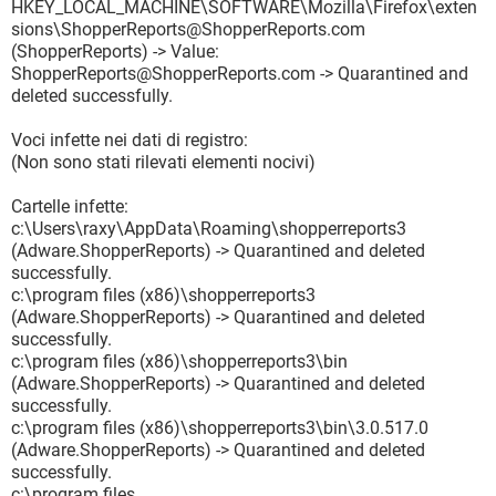
HKEY_LOCAL_MACHINE\SOFTWARE\Mozilla\Firefox\exten
sions\ShopperReports@ShopperReports.com
(ShopperReports) -> Value:
ShopperReports@ShopperReports.com -> Quarantined and
deleted successfully.
Voci infette nei dati di registro:
(Non sono stati rilevati elementi nocivi)
Cartelle infette:
c:\Users\raxy\AppData\Roaming\shopperreports3
(Adware.ShopperReports) -> Quarantined and deleted
successfully.
c:\program files (x86)\shopperreports3
(Adware.ShopperReports) -> Quarantined and deleted
successfully.
c:\program files (x86)\shopperreports3\bin
(Adware.ShopperReports) -> Quarantined and deleted
successfully.
c:\program files (x86)\shopperreports3\bin\3.0.517.0
(Adware.ShopperReports) -> Quarantined and deleted
successfully.
c:\program files