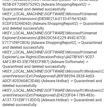
9E5B-DF720857529C} (Adware.ShoppingReport2) ->
Quarantined and deleted successfully.
HKEY_LOCAL_MACHINE\SOFTWARE\Microsoft\Internet
Explorer\Extensions\{DB38E21A-0133-419d-92AD-
ECDFD5244D6D} (Adware.ShoppingReport2) -> Quarantined
and deleted successfully.
HKEY_LOCAL_MACHINE\SOFTWARE\Microsoft\Internet
Explorer\Extensions\{EB620C54-E229-4942-87CE-
E717109FC8C6} (Adware.ShoppingReport2) -> Quarantined
and deleted successfully.
HKEY_LOCAL_MACHINE\SOFTWARE\Microsoft\Internet
Explorer\Low Rights\ElevationPolicy\{A078F691-9C07-
4AF2-BF43-35E79EECF8B7} (Adware.Softomate) ->
Quarantined and deleted successfully.
HKEY_LOCAL_MACHINE\SOFTWARE\Microsoft\Windows\C
urrentVersion\Ext\PreApproved\{89F88394-3828-4d03-
A0CF-8203604C3DA6} (Adware.Hotbar) -> Quarantined and
deleted successfully.
HKEY_LOCAL_MACHINE\SOFTWARE\Microsoft\Windows\C
urrentVersion\Ext\PreApproved\{D4233F04-1789-483c-
A137-731E8F113DD5} (Adware.Hotbar) -> Quarantined and
deleted successfully.