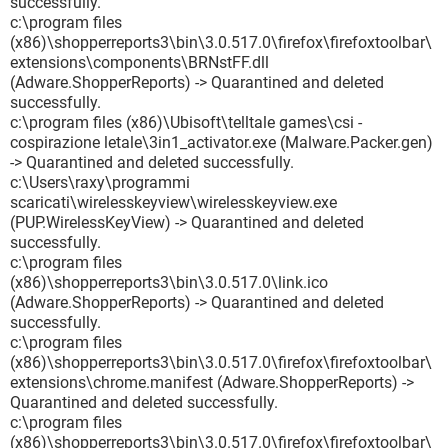
successfully.
c:\program files
(x86)\shopperreports3\bin\3.0.517.0\firefox\firefoxtoolbar\
extensions\components\BRNstFF.dll
(Adware.ShopperReports) -> Quarantined and deleted
successfully.
c:\program files (x86)\Ubisoft\telltale games\csi -
cospirazione letale\3in1_activator.exe (Malware.Packer.gen)
-> Quarantined and deleted successfully.
c:\Users\raxy\programmi
scaricati\wirelesskeyview\wirelesskeyview.exe
(PUP.WirelessKeyView) -> Quarantined and deleted
successfully.
c:\program files
(x86)\shopperreports3\bin\3.0.517.0\link.ico
(Adware.ShopperReports) -> Quarantined and deleted
successfully.
c:\program files
(x86)\shopperreports3\bin\3.0.517.0\firefox\firefoxtoolbar\
extensions\chrome.manifest (Adware.ShopperReports) ->
Quarantined and deleted successfully.
c:\program files
(x86)\shopperreports3\bin\3.0.517.0\firefox\firefoxtoolbar\