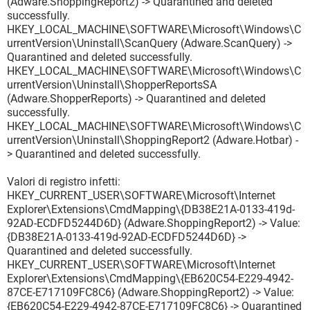
(Adware.ShoppingReport2) -> Quarantined and deleted
successfully.
HKEY_LOCAL_MACHINE\SOFTWARE\Microsoft\Windows\C
urrentVersion\Uninstall\ScanQuery (Adware.ScanQuery) ->
Quarantined and deleted successfully.
HKEY_LOCAL_MACHINE\SOFTWARE\Microsoft\Windows\C
urrentVersion\Uninstall\ShopperReportsSA
(Adware.ShopperReports) -> Quarantined and deleted
successfully.
HKEY_LOCAL_MACHINE\SOFTWARE\Microsoft\Windows\C
urrentVersion\Uninstall\ShoppingReport2 (Adware.Hotbar) -
> Quarantined and deleted successfully.
Valori di registro infetti:
HKEY_CURRENT_USER\SOFTWARE\Microsoft\Internet
Explorer\Extensions\CmdMapping\{DB38E21A-0133-419d-
92AD-ECDFD5244D6D} (Adware.ShoppingReport2) -> Value:
{DB38E21A-0133-419d-92AD-ECDFD5244D6D} ->
Quarantined and deleted successfully.
HKEY_CURRENT_USER\SOFTWARE\Microsoft\Internet
Explorer\Extensions\CmdMapping\{EB620C54-E229-4942-
87CE-E717109FC8C6} (Adware.ShoppingReport2) -> Value:
{EB620C54-E229-4942-87CE-E717109FC8C6} -> Quarantined