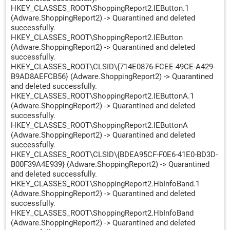
HKEY_CLASSES_ROOT\ShoppingReport2.IEButton.1
(Adware.ShoppingReport2) -> Quarantined and deleted
successfully.
HKEY_CLASSES_ROOT\ShoppingReport2.IEButton
(Adware.ShoppingReport2) -> Quarantined and deleted
successfully.
HKEY_CLASSES_ROOT\CLSID\{714E0876-FCEE-49CE-A429-
B9AD8AEFCB56} (Adware.ShoppingReport2) -> Quarantined
and deleted successfully.
HKEY_CLASSES_ROOT\ShoppingReport2.IEButtonA.1
(Adware.ShoppingReport2) -> Quarantined and deleted
successfully.
HKEY_CLASSES_ROOT\ShoppingReport2.IEButtonA
(Adware.ShoppingReport2) -> Quarantined and deleted
successfully.
HKEY_CLASSES_ROOT\CLSID\{BDEA95CF-F0E6-41E0-BD3D-
B00F39A4E939} (Adware.ShoppingReport2) -> Quarantined
and deleted successfully.
HKEY_CLASSES_ROOT\ShoppingReport2.HbInfoBand.1
(Adware.ShoppingReport2) -> Quarantined and deleted
successfully.
HKEY_CLASSES_ROOT\ShoppingReport2.HbInfoBand
(Adware.ShoppingReport2) -> Quarantined and deleted