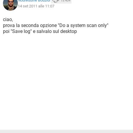
Noureddine Bouzidi
15.404
14 set 2011 alle 11:07
ciao,
prova la seconda opzione "Do a system scan only"
poi "Save log" e salvalo sul desktop