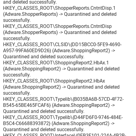
and deleted successfully.
HKEY_CLASSES_ROOT\ShopperReports.CntntDisp.1
(Adware.ShopperReports) -> Quarantined and deleted
successfully.
HKEY_CLASSES_ROOT\ShopperReports.CntntDisp
(Adware.ShopperReports) -> Quarantined and deleted
successfully.
HKEY_CLASSES_ROOT\CLSID\{DD15BCC0-5FE9-4690-
A957-99FA60ED9D26} (Adware.ShoppingReport2) ->
Quarantined and deleted successfully.
HKEY_CLASSES_ROOT\ShoppingReport2.HbAx.1
(Adware.ShoppingReport2) -> Quarantined and deleted
successfully.
HKEY_CLASSES_ROOT\ShoppingReport2.HbAx
(Adware.ShoppingReport2) -> Quarantined and deleted
successfully.
HKEY_CLASSES_ROOT\Typelib\{B035BA6B-57CD-4F72-
B545-65BE465FCAF6} (Adware.ShoppingReport2) ->
Quarantined and deleted successfully.
HKEY_CLASSES_ROOT\Typelib\{D44FD6F0-9746-484E-
B5C4-C66688393872} (Adware.ShoppingReport2) ->
Quarantined and deleted successfully.
HKEY_CLASSES_ROOT\Interface\{0EB3F101-224A-4B2B-