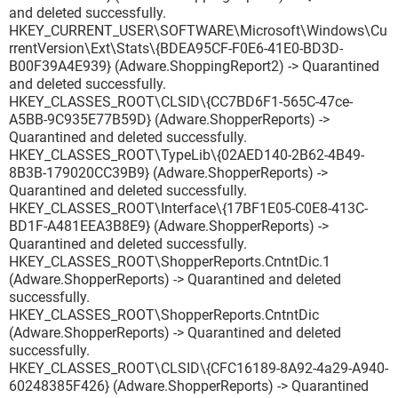
and deleted successfully.
HKEY_CURRENT_USER\SOFTWARE\Microsoft\Windows\Cu
rrentVersion\Ext\Stats\{BDEA95CF-F0E6-41E0-BD3D-
B00F39A4E939} (Adware.ShoppingReport2) -> Quarantined
and deleted successfully.
HKEY_CLASSES_ROOT\CLSID\{CC7BD6F1-565C-47ce-
A5BB-9C935E77B59D} (Adware.ShopperReports) ->
Quarantined and deleted successfully.
HKEY_CLASSES_ROOT\TypeLib\{02AED140-2B62-4B49-
8B3B-179020CC39B9} (Adware.ShopperReports) ->
Quarantined and deleted successfully.
HKEY_CLASSES_ROOT\Interface\{17BF1E05-C0E8-413C-
BD1F-A481EEA3B8E9} (Adware.ShopperReports) ->
Quarantined and deleted successfully.
HKEY_CLASSES_ROOT\ShopperReports.CntntDic.1
(Adware.ShopperReports) -> Quarantined and deleted
successfully.
HKEY_CLASSES_ROOT\ShopperReports.CntntDic
(Adware.ShopperReports) -> Quarantined and deleted
successfully.
HKEY_CLASSES_ROOT\CLSID\{CFC16189-8A92-4a29-A940-
60248385F426} (Adware.ShopperReports) -> Quarantined