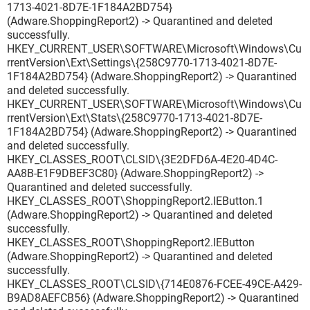
1713-4021-8D7E-1F184A2BD754}
(Adware.ShoppingReport2) -> Quarantined and deleted
successfully.
HKEY_CURRENT_USER\SOFTWARE\Microsoft\Windows\Cu
rrentVersion\Ext\Settings\{258C9770-1713-4021-8D7E-
1F184A2BD754} (Adware.ShoppingReport2) -> Quarantined
and deleted successfully.
HKEY_CURRENT_USER\SOFTWARE\Microsoft\Windows\Cu
rrentVersion\Ext\Stats\{258C9770-1713-4021-8D7E-
1F184A2BD754} (Adware.ShoppingReport2) -> Quarantined
and deleted successfully.
HKEY_CLASSES_ROOT\CLSID\{3E2DFD6A-4E20-4D4C-
AA8B-E1F9DBEF3C80} (Adware.ShoppingReport2) ->
Quarantined and deleted successfully.
HKEY_CLASSES_ROOT\ShoppingReport2.IEButton.1
(Adware.ShoppingReport2) -> Quarantined and deleted
successfully.
HKEY_CLASSES_ROOT\ShoppingReport2.IEButton
(Adware.ShoppingReport2) -> Quarantined and deleted
successfully.
HKEY_CLASSES_ROOT\CLSID\{714E0876-FCEE-49CE-A429-
B9AD8AEFCB56} (Adware.ShoppingReport2) -> Quarantined