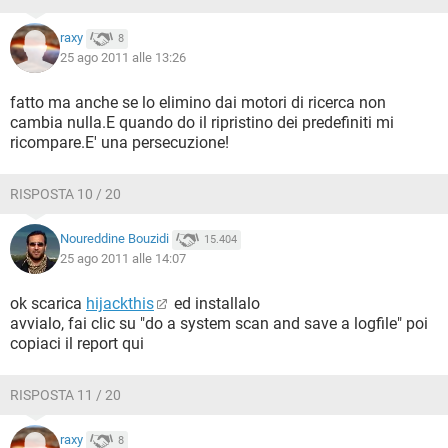
raxy
8
25 ago 2011 alle 13:26
fatto ma anche se lo elimino dai motori di ricerca non
cambia nulla.E quando do il ripristino dei predefiniti mi
ricompare.E' una persecuzione!
RISPOSTA 10 / 20
Noureddine Bouzidi
15.404
25 ago 2011 alle 14:07
ok scarica
hijackthis
ed installalo
avvialo, fai clic su "do a system scan and save a logfile" poi
copiaci il report qui
RISPOSTA 11 / 20
raxy
8