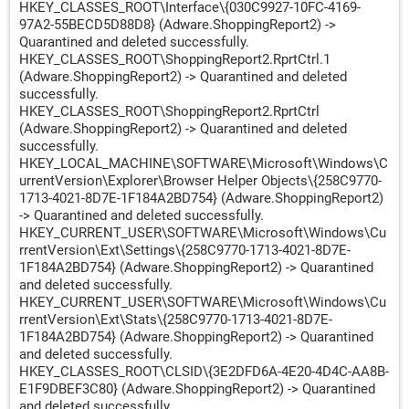
HKEY_CLASSES_ROOT\Interface\{030C9927-10FC-4169-
97A2-55BECD5D88D8} (Adware.ShoppingReport2) ->
Quarantined and deleted successfully.
HKEY_CLASSES_ROOT\ShoppingReport2.RprtCtrl.1
(Adware.ShoppingReport2) -> Quarantined and deleted
successfully.
HKEY_CLASSES_ROOT\ShoppingReport2.RprtCtrl
(Adware.ShoppingReport2) -> Quarantined and deleted
successfully.
HKEY_LOCAL_MACHINE\SOFTWARE\Microsoft\Windows\C
urrentVersion\Explorer\Browser Helper Objects\{258C9770-
1713-4021-8D7E-1F184A2BD754} (Adware.ShoppingReport2)
-> Quarantined and deleted successfully.
HKEY_CURRENT_USER\SOFTWARE\Microsoft\Windows\Cu
rrentVersion\Ext\Settings\{258C9770-1713-4021-8D7E-
1F184A2BD754} (Adware.ShoppingReport2) -> Quarantined
and deleted successfully.
HKEY_CURRENT_USER\SOFTWARE\Microsoft\Windows\Cu
rrentVersion\Ext\Stats\{258C9770-1713-4021-8D7E-
1F184A2BD754} (Adware.ShoppingReport2) -> Quarantined
and deleted successfully.
HKEY_CLASSES_ROOT\CLSID\{3E2DFD6A-4E20-4D4C-AA8B-
E1F9DBEF3C80} (Adware.ShoppingReport2) -> Quarantined
and deleted successfully.