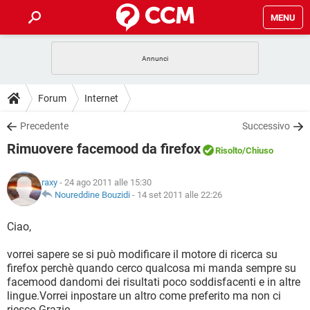
MENU
HOME
COVID-19
GAMING
GUIDE
Forum
Internet
INTRATTENIMENTO
ANDROID
COVID-19
GAMING
DOWNLOAD
Precedente
Successivo
iOS
WINDOWS 10
INTRATTENIMENTO
ANDROID
Rimuovere facemood da firefox
INSTAGRAM
COVID-19
WHATSAPP
GAMING
Risolto
/Chiuso
FORUM
iOS
WINDOWS 10
TIKTOK
INTRATTENIMENTO
FACEBOOK
ANDROID
raxy
- 24 ago 2011 alle 15:30
INSTAGRAM
COVID-19
WHATSAPP
GAMING
GLOSSARIO
Noureddine Bouzidi
-
14 set 2011 alle 22:26
HARDWARE
iOS
WINDOWS 10
TIKTOK
INTRATTENIMENTO
FACEBOOK
ANDROID
INSTAGRAM
COVID-19
WHATSAPP
GAMING
Ciao,
HARDWARE
iOS
WINDOWS 10
TIKTOK
INTRATTENIMENTO
FACEBOOK
ANDROID
vorrei sapere se si può modificare il motore di ricerca su
INSTAGRAM
WHATSAPP
firefox perchè quando cerco qualcosa mi manda sempre su
HARDWARE
iOS
WINDOWS 10
TIKTOK
FACEBOOK
facemood dandomi dei risultati poco soddisfacenti e in altre
INSTAGRAM
WHATSAPP
lingue.Vorrei inpostare un altro come preferito ma non ci
HARDWARE
riesco.Grazie