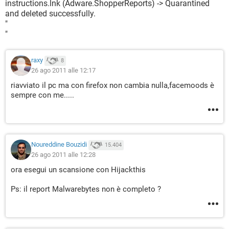
instructions.lnk (Adware.ShopperReports) -> Quarantined
and deleted successfully.
"
"
raxy
8
26 ago 2011 alle 12:17
riavviato il pc ma con firefox non cambia nulla,facemoods è
sempre con me.....
Noureddine Bouzidi
15.404
26 ago 2011 alle 12:28
ora esegui un scansione con Hijackthis
Ps: il report Malwarebytes non è completo ?