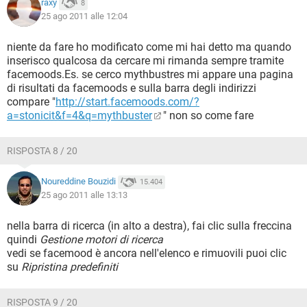
raxy
8
25 ago 2011 alle 12:04
niente da fare ho modificato come mi hai detto ma quando
inserisco qualcosa da cercare mi rimanda sempre tramite
facemoods.Es. se cerco mythbustres mi appare una pagina
di risultati da facemoods e sulla barra degli indirizzi
compare "
http://start.facemoods.com/?
a=stonicit&f=4&q=mythbuster
" non so come fare
RISPOSTA 8 / 20
Noureddine Bouzidi
15.404
25 ago 2011 alle 13:13
nella barra di ricerca (in alto a destra), fai clic sulla freccina
quindi
Gestione motori di ricerca
vedi se facemood è ancora nell'elenco e rimuovili puoi clic
su
Ripristina predefiniti
RISPOSTA 9 / 20