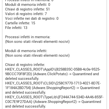
Processi infetti in memoria: 0
Moduli di memoria infetti: 0
Chiavi di registro infette: 51
Valori di registro infetti: 7
Voci infette nei dati di registro: 0
Cartelle infette: 15
File infetti: 13
Processi infetti in memoria:
(Non sono stati rilevati elementi nocivi)
Moduli di memoria infetti:
(Non sono stati rilevati elementi nocivi)
Chiavi di registro infette:
HKEY_CLASSES_ROOT\AppID\{8258B35C-05B8-4c0e-9525-
9BCCC70F8F2D} (Adware.ClickPotato) -> Quarantined and
deleted successfully.
HKEY_CLASSES_ROOT\CLSID\{258C9770-1713-4021-8D7E-
1F184A2BD754} (Adware.ShoppingReport2) -> Quarantined
and deleted successfully.
HKEY_CLASSES_ROOT\TypeLib\{F244A744-534D-4A46-855F-
C0C7E9F27DAA} (Adware.ShoppingReport2) -> Quarantined
and deleted successfully.