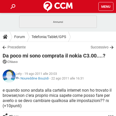
MENU
HOME
COVID-19
GAMING
GUIDE
Forum
Telefonia/Tablet/GPS
INTRATTENIMENTO
ANDROID
COVID-19
GAMING
DOWNLOAD
Precedente
Successivo
iOS
WINDOWS 10
INTRATTENIMENTO
ANDROID
Da poco mi sono comprata il nokia C3.00....?
INSTAGRAM
COVID-19
WHATSAPP
GAMING
FORUM
iOS
WINDOWS 10
Chiuso
TIKTOK
INTRATTENIMENTO
FACEBOOK
ANDROID
INSTAGRAM
COVID-19
WHATSAPP
GAMING
GLOSSARIO
HARDWARE
iOS
Lety
- 19 ago 2011 alle 20:03
WINDOWS 10
TIKTOK
INTRATTENIMENTO
FACEBOOK
ANDROID
Noureddine Bouzidi
-
22 ago 2011 alle 16:31
INSTAGRAM
COVID-19
WHATSAPP
GAMING
HARDWARE
iOS
WINDOWS 10
e quando sono andata alla cartella internet non ho trovato il
TIKTOK
INTRATTENIMENTO
FACEBOOK
ANDROID
browser,non c'era proprio mica sapete come posso fare per
INSTAGRAM
WHATSAPP
averlo o se devo cambiare qualkosa alle impostazioni?? rx
HARDWARE
iOS
WINDOWS 10
TIKTOK
FACEBOOK
(+10punti)
INSTAGRAM
WHATSAPP
HARDWARE