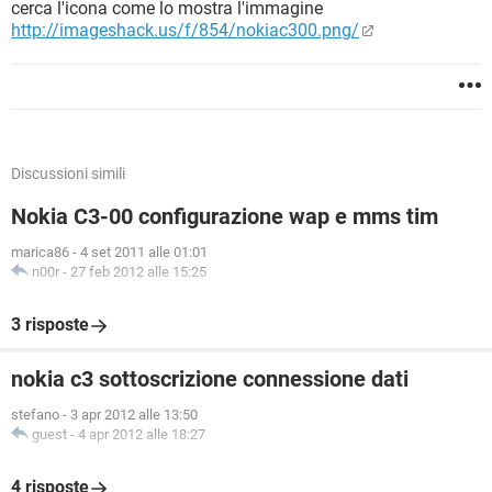
cerca l'icona come lo mostra l'immagine
http://imageshack.us/f/854/nokiac300.png/
Discussioni simili
Nokia C3-00 configurazione wap e mms tim
marica86
-
4 set 2011 alle 01:01
n00r
-
27 feb 2012 alle 15:25
3 risposte
nokia c3 sottoscrizione connessione dati
stefano
-
3 apr 2012 alle 13:50
guest
-
4 apr 2012 alle 18:27
4 risposte