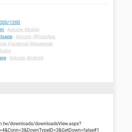
C8000/1200
im
-
Astuzie -Mobile
atsapp
-
Astuzie -WhatsApp
uzie -Facebook Messenger
-Audio
are
-
Astuzie -Android
com.tw/downloads/downloadsView.aspx?
l=4&Conn=3&DownTypeID=3&GetDown=false#1