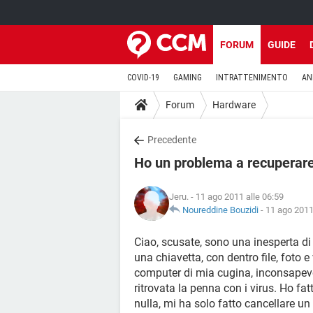
FORUM
GUIDE
COVID-19
GAMING
INTRATTENIMENTO
AN
Forum
Hardware
Precedente
Ho un problema a recuperare 
Jeru.
- 11 ago 2011 alle 06:59
Noureddine Bouzidi
-
11 ago 2011
Ciao, scusate, sono una inesperta di 
una chiavetta, con dentro file, foto e
computer di mia cugina, inconsapevol
ritrovata la penna con i virus. Ho fa
nulla, mi ha solo fatto cancellare un