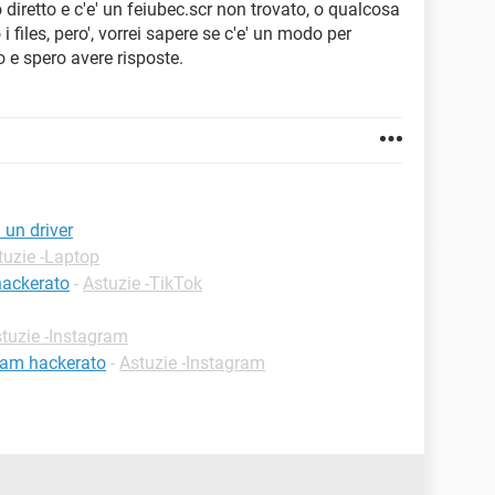
so diretto e c'e' un feiubec.scr non trovato, o qualcosa
files, pero', vorrei sapere se c'e' un modo per
o e spero avere risposte.
 un driver
tuzie -Laptop
hackerato
-
Astuzie -TikTok
tuzie -Instagram
ram hackerato
-
Astuzie -Instagram