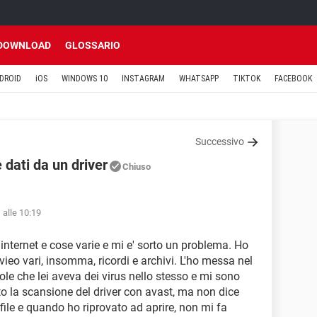
DOWNLOAD
GLOSSARIO
DROID
iOS
WINDOWS 10
INSTAGRAM
WHATSAPP
TIKTOK
FACEBOOK
Successivo
dati da un driver
Chiuso
 alle 10:19
internet e cose varie e mi e' sorto un problema. Ho
 vieo vari, insomma, ricordi e archivi. L'ho messa nel
e che lei aveva dei virus nello stesso e mi sono
tto la scansione del driver con avast, ma non dice
 file e quando ho riprovato ad aprire, non mi fa