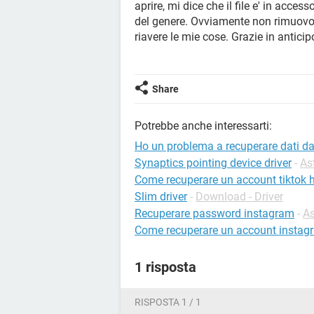
aprire, mi dice che il file e' in acces
del genere. Ovviamente non rimuovo i 
riavere le mie cose. Grazie in anticip
Share
Potrebbe anche interessarti:
Ho un problema a recuperare dati da
Synaptics pointing device driver
-
As
Come recuperare un account tiktok 
Slim driver
-
Download - Driver
Recuperare password instagram
-
As
Come recuperare un account instag
1 risposta
RISPOSTA 1 / 1