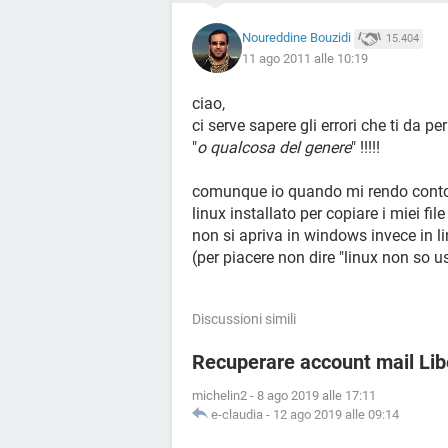
Noureddine Bouzidi
15.404
11 ago 2011 alle 10:19
ciao,
ci serve sapere gli errori che ti da pe
"
o qualcosa del genere
" !!!!!
comunque io quando mi rendo conto c
linux installato per copiare i miei fil
non si apriva in windows invece in li
(per piacere non dire "linux non so u
Discussioni simili
Recuperare account mail Lib
michelin2
-
8 ago 2019 alle 17:11
e-claudia
-
12 ago 2019 alle 09:14