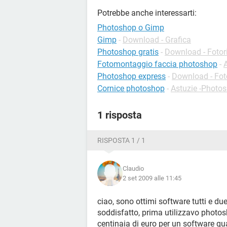
Potrebbe anche interessarti:
Photoshop o Gimp
Gimp
-
Download - Grafica
Photoshop gratis
-
Download - Fotor
Fotomontaggio faccia photoshop
-
A
Photoshop express
-
Download - Fot
Cornice photoshop
-
Astuzie -Photo
1 risposta
RISPOSTA 1 / 1
Claudio
2 set 2009 alle 11:45
ciao, sono ottimi software tutti e 
soddisfatto, prima utilizzavo photos
centinaia di euro per un software qua