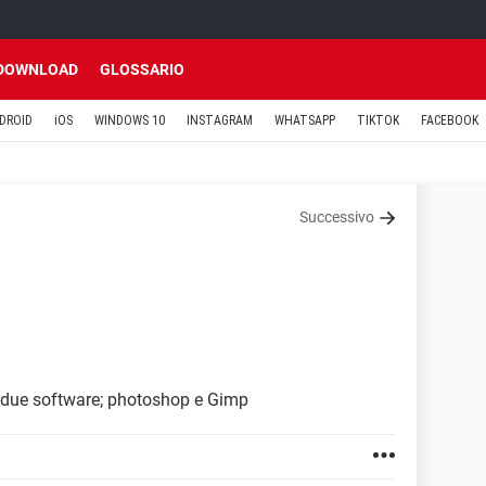
DOWNLOAD
GLOSSARIO
DROID
iOS
WINDOWS 10
INSTAGRAM
WHATSAPP
TIKTOK
FACEBOOK
Successivo
i due software; photoshop e Gimp