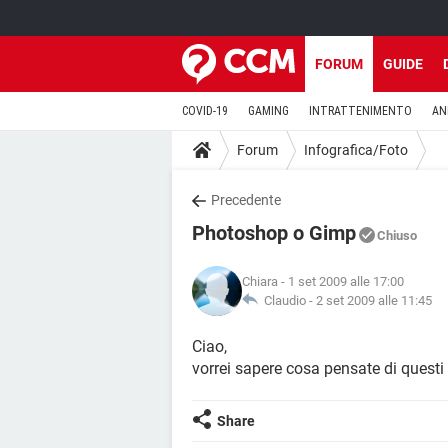
FORUM
GUIDE
COVID-19
GAMING
INTRATTENIMENTO
AN
Forum
Infografica/Foto
Precedente
Photoshop o Gimp
Chiuso
Chiara
- 1 set 2009 alle 17:00
Claudio -
2 set 2009 alle 11:45
Ciao,
vorrei sapere cosa pensate di quest
Share