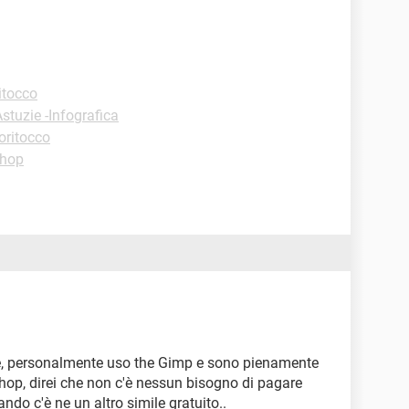
itocco
stuzie -Infografica
oritocco
shop
due, personalmente uso the Gimp e sono pienamente
hop, direi che non c'è nessun bisogno di pagare
ndo c'è ne un altro simile gratuito..