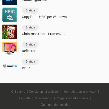
Grafica
CopyTrans HEIC per Windows
Grafica
Christmas Photo Frames2022
Grafica
Reflector
Grafica
IcoFX
Chi siamo
Condizioni di utilizzo
Informativa sulla privacy
Contatti
Regolamento
Magazine Delle Donne
Gestione dei cookie