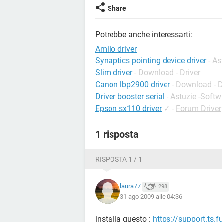
Share
Potrebbe anche interessarti:
Amilo driver
Synaptics pointing device driver
-
As
Slim driver
-
Download - Driver
Canon lbp2900 driver
-
Download - D
Driver booster serial
-
Astuzie -Softw
Epson sx110 driver
✓
-
Forum Driver
1 risposta
RISPOSTA 1 / 1
laura77
298
31 ago 2009 alle 04:36
installa questo :
https://support.ts