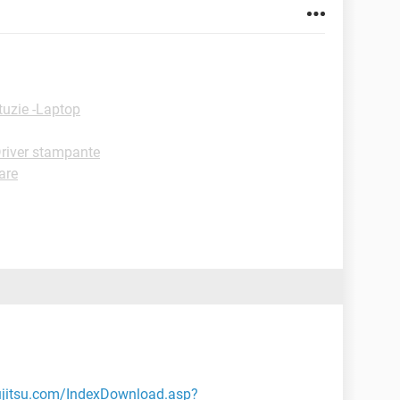
tuzie -Laptop
river stampante
are
.fujitsu.com/IndexDownload.asp?