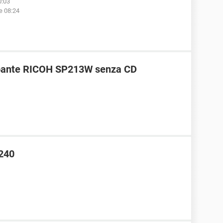
0:03
le 08:24
mpante RICOH SP213W senza CD
240