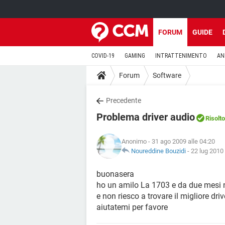
FORUM
GUIDE
COVID-19
GAMING
INTRATTENIMENTO
AN
Forum
Software
Precedente
Problema driver audio
Risolto
Anonimo
- 31 ago 2009 alle 04:20
Noureddine Bouzidi
-
22 lug 2010 
buonasera
ho un amilo La 1703 e da due mesi n
e non riesco a trovare il migliore driv
aiutatemi per favore