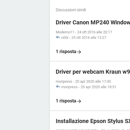
Discussioni simili
Driver Canon MP240 Window
Moderno11
-
24 ott 2016 alle 20:17
n00r
-
25 ott 2016 alle 13:27
1 risposta
Driver per webcam Kraun w9
moripress
-
20 apr 2020 alle 17:45
moripress
-
20 apr 2020 alle 18:51
1 risposta
Installazione Epson Stylus