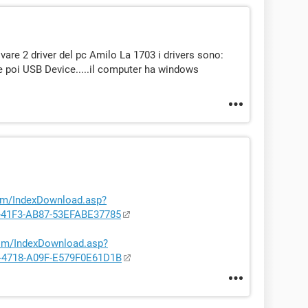
vare 2 driver del pc Amilo La 1703 i drivers sono:
e poi USB Device.....il computer ha windows
.com/IndexDownload.asp?
-41F3-AB87-53EFABE37785
.com/IndexDownload.asp?
-4718-A09F-E579F0E61D1B