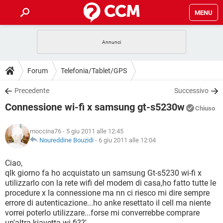
MENU
HOME
COVID-19
GAMING
GUIDE
Forum
Telefonia/Tablet/GPS
INTRATTENIMENTO
ANDROID
COVID-19
GAMING
DOWNLOAD
Precedente
Successivo
iOS
WINDOWS 10
INTRATTENIMENTO
ANDROID
Connessione wi-fi x samsung gt-s5230w
INSTAGRAM
COVID-19
WHATSAPP
GAMING
Chiuso
FORUM
iOS
WINDOWS 10
TIKTOK
INTRATTENIMENTO
FACEBOOK
ANDROID
moccina76
- 5 giu 2011 alle 12:45
INSTAGRAM
COVID-19
WHATSAPP
GAMING
GLOSSARIO
Noureddine Bouzidi
-
6 giu 2011 alle 12:04
HARDWARE
iOS
WINDOWS 10
TIKTOK
INTRATTENIMENTO
FACEBOOK
ANDROID
INSTAGRAM
COVID-19
WHATSAPP
GAMING
Ciao,
HARDWARE
iOS
WINDOWS 10
qlk giorno fa ho acquistato un samsung Gt-s5230 wi-fi x
TIKTOK
INTRATTENIMENTO
FACEBOOK
ANDROID
utilizzarlo con la rete wifi del modem di casa,ho fatto tutte le
INSTAGRAM
WHATSAPP
procedure x la connessione ma nn ci riesco mi dire sempre
HARDWARE
iOS
WINDOWS 10
TIKTOK
FACEBOOK
errore di autenticazione...ho anke resettato il cell ma niente
INSTAGRAM
WHATSAPP
vorrei poterlo utilizzare...forse mi converrebbe comprare
HARDWARE
un'altra kiavetta wi-fi??'