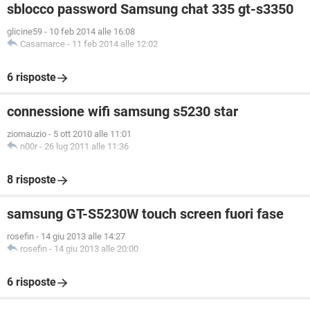
sblocco password Samsung chat 335 gt-s3350
glicine59
-
10 feb 2014 alle 16:08
Casamarce
-
11 feb 2014 alle 12:02
6 risposte
connessione wifi samsung s5230 star
ziomauzio
-
5 ott 2010 alle 11:01
n00r
-
26 lug 2011 alle 11:36
8 risposte
samsung GT-S5230W touch screen fuori fase
rosefin
-
14 giu 2013 alle 14:27
rosefin
-
14 giu 2013 alle 20:00
6 risposte